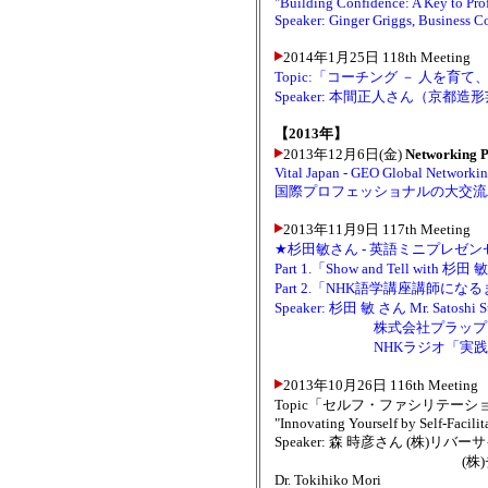
"Building Confidence: A Key to Prof
Speaker: Ginger Griggs, Business C
2014年1月25日 118th Meeting
Topic:「コーチング － 人を
Speaker: 本間正人さん（京
【2013年】
2013年12月6日(金)
Networking P
Vital Japan - GEO Global Networkin
国際プロフェッショナルの大交流
2013年11月9日 117th Meeting
★杉田敏さん - 英語ミニプレゼン
Part 1.「Show and Tell with 杉田 
Part 2.「NHK語学講座講師
Speaker: 杉田 敏 さん Mr. Satoshi S
株式会社プラップジャパ
NHKラジオ「実践ビジ
2013年10月26日 116th Meeting
Topic「セルフ・ファシリテーシ
"Innovating Yourself by Self-Facilit
Speaker: 森 時彦さん (株)
(株)チェンジ・マネ
Dr. Tokihiko Mori