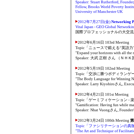
Speaker: Stuart Rutherford, Founder
Fellow, Brooks World Poverty Instit
University of Manchester UK
2012年7月27日(金)
Networking P
Vital Japan - GEO Global Networki
国際プロフェッショナルの大交流
2012年6月16日 103rd Meeting
Topic「ニュースで鍛える“英語力
"Expand your horizons with all the new
Speaker: 大武 正樹 さん 
2012年5月19日 102nd Meeting
Topic「交渉に勝つボディラン
"The Body Language for Winning Ne
Speaker: Larry Kiyohiroさん, Execut
2012年4月21日 101st Meeting
Topic「ゲーミフィケーション 
"Gamification: Having fun while mak
Speaker: Nhat Vuongさん, Founde
2012年3月24日 100th Meeting
第
Topic「ファシリテーションの真
"The Art and Technique of Facilitat