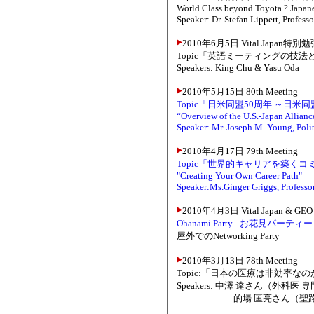
World Class beyond Toyota ? Japa
Speaker: Dr. Stefan Lippert, Profes
2010年6月5日 Vital Japan特別
Topic「英語ミーティングの技
Speakers: King Chu & Yasu Oda
2010年5月15日 80th Meeting
Topic「日米同盟50周年 ～日
“Overview of the U.S.-Japan Allianc
Speaker: Mr. Joseph M. Young, Polit
2010年4月17日 79th Meeting
Topic「世界的キャリアを築く
"Creating Your Own Career Path"
Speaker:Ms.Ginger Griggs, Profess
2010年4月3日 Vital Japan & GEO 
Ohanami Party - お花見パーティー
屋外でのNetworking Party
2010年3月13日 78th Meeting
Topic:「日本の医療は非効率
Speakers: 中澤 達さん（外
的場 匡亮さん（聖路加国