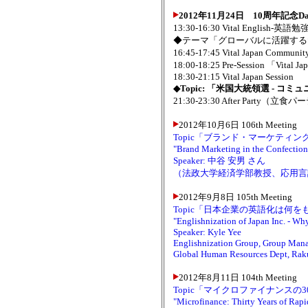
2012年11月24日 10周年記念Da
13:30-16:30 Vital Engli
◆テーマ「グローバルに活躍する
16:45-17:45 Vital Japan Co
18:00-18:25 Pre-Session 「
18:30-21:15 Vital Japan Session
◆Topic: 「米国大統領選 - コ
21:30-23:30 After Party（立
2012年10月6日 106th Meeting
Topic「ブランド・マーケティン
"Brand Marketing in the Confection
Speaker: 中谷 安男 さん
（法政大学経済学部教授、応用言
2012年9月8日 105th Meeting
Topic「日本企業の英語化は何を
"Englishnization of Japan Inc. - W
Speaker: Kyle Yee
Englishnization Group, Group Man
Global Human Resources Dept, Raku
2012年8月11日 104th Meeting
Topic「マイクロファイナンスの
"Microfinance: Thirty Years of Rap