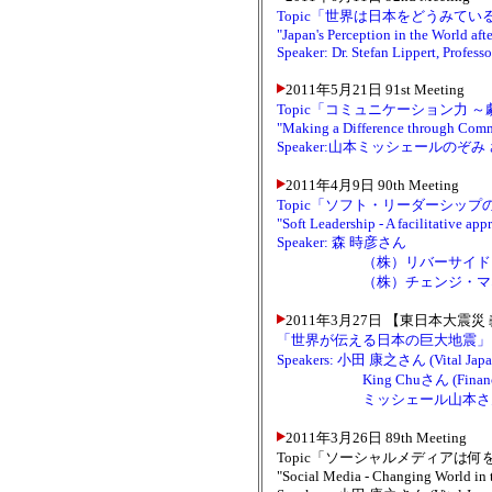
Topic「世界は日本をどうみて
"Japan's Perception in the World af
Speaker: Dr. Stefan Lippert, Profess
2011年5月21日 91st Meeting
Topic「コミュニケーション力
"Making a Difference through Com
Speaker:山本ミッシェールのぞみ さ
2011年4月9日 90th Meeting
Topic「ソフト・リーダーシッ
"Soft Leadership - A facilitative app
Speaker: 森 時彦さん
（株）リバーサイド・パー
（株）チェンジ・マネジメ
2011年3月27日 【東日本大震災
「世界が伝える日本の巨大地震」
Speakers: 小田 康之さん (Vi
King Chuさん (Finance & I.T
ミッシェール山本さん（Vital
2011年3月26日 89th Meeting
Topic「ソーシャルメディアは
"Social Media - Changing World in 