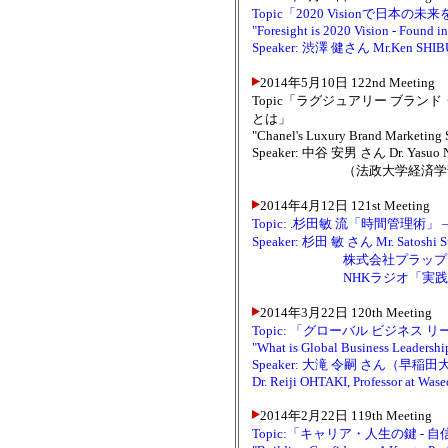
Topic「2020 Visionで
"Foresight is 2020 Vision - Found i
Speaker: 渋澤 健さん Mr.Ken
2014年5月10日 122nd Meeting
Topic「ラグジュアリー ブラン
とは」
"Chanel's Luxury Brand Marketing St
Speaker: 中谷 安男 さん Dr. Yasuo
（法政大学経済学部教授、
2014年4月12日 121st Meeting
Topic: .杉田敏 流「時間管理
Speaker: 杉田 敏 さん Mr. Satoshi S
株式会社プラップジャパ
NHKラジオ「実践ビジ
2014年3月22日 120th Meeting
Topic: 「グローバル ビジネス 
"What is Global Business Leadershi
Speaker: 大滝 令嗣 さん（早
Dr. Reiji OHTAKI, Professor at Was
2014年2月22日 119th Meeting
Topic:「キャリア・人生の鍵 -