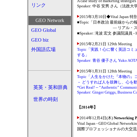
A case study of marketing strategie
リンク
Speaker: 中谷 安男 さん（法政
2015年3月10日◆Vital Japa
GEO Network
■Topic「日本政治 最前線から
― リアル・スケールを
GEO Global
■Speaker: 滝波 宏文 参議院議員 - Hirofu
GEO biz
2015年2月21日 129th Meeting
外国語広場
Topic「実践！心に響く英語コ
する」
Speaker: 青谷 優子さん Yuko
2015年1月31日 128th Meeting
Topic「人生をかけた『本物の
－ どうすれば人を鼓舞し、心を
英英・英和辞典
*Get Real! -- “Authentic” Communica
Speaker: Ginger Griggs, Business C
世界の時刻
【2014年】
2014年12月4日(木)
Networking P
Vital Japan - GEO Global Netwo
国際プロフェッショナルの大交流