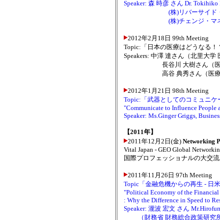
Speaker: 森 時彦 さん Dr. Tokihiko 
(株)リバーサイド・パー
(株)チェンジ・マネジメ
2012年2月18日 99th Meeting
Topic:「日本の医療はどうな
Speakers: 中澤 達さん（北里
長谷川 大樹さん（医療ビ
高谷 典秀さん（医療法人
2012年1月21日 98th Meeting
Topic:「武器としてのコミュ
"Communicate to Influence People
Speaker: Ms.Ginger Griggs, Busines
【2011年】
2011年12月2日(金)
Networking P
Vital Japan - GEO Global Networkin
国際プロフェッショナルの大交流
2011年11月26日 97th Meeting
Topic「金融危機からの再生 -
"Political Economy of the Financial
: Why the Difference in Speed to R
Speaker: 瀧波 宏文 さん Mr.Hirofu
（財務省 財務総合政策研究所 客