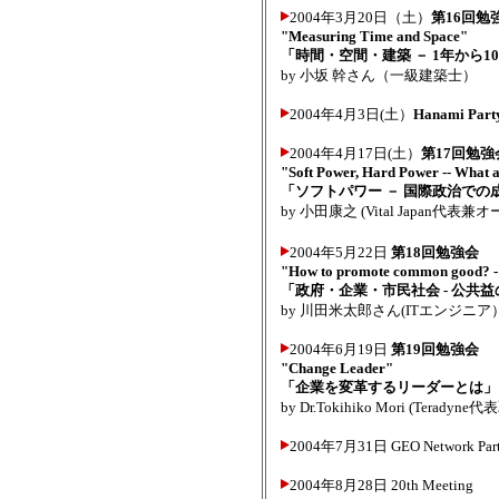
2004年3月20日（土）
第16回勉
"Measuring Time and Space"
「時間・空間・建築 － 1年から1
by 小坂 幹さん（一級建築士）
2004年4月3日(土）
Hanami Party
2004年4月17日(土）
第17回勉強
"Soft Power, Hard Power -- What ar
「ソフトパワー － 国際政治での
by 小田康之 (Vital Japan代
2004年5月22日
第18回勉強会
"How to promote common good? - 
「政府・企業・市民社会 - 公共
by 川田米太郎さん(ITエンジニア
2004年6月19日
第19回勉強会
"Change Leader"
「企業を変革するリーダーとは」
by Dr.Tokihiko Mori (Terady
2004年7月31日 GEO Network Part
2004年8月28日 20th Meeting