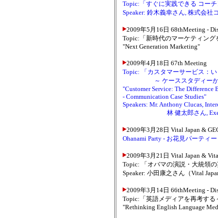
Topic:「
すぐに実践できる コーチ
Speaker: 鈴木義幸さん, 株式
2009年5月16日 68thMeeting - Dis
Topic:「新時代のマーケティン
"Next Generation Marketing"
2009年4月18日 67th Meeting
Topic: 「カスタマーサービス
～ ケーススタディーから学
"Customer Service: The Difference 
- Communication Case Studies"
Speakers: Mr. Anthony Clucas, Int
林 健太郎さん, Executiv
2009年3月28日 Vital Japan & GEO
Ohanami Party - お花見パーティー
2009年3月21日 Vital Japan & V
Topic: 「オバマの演説・大統領
Speaker: 小田康之さん（Vital 
2009年3月14日 66thMeeting - Dis
Topic:「英語メディアを再考
"Rethinking English Language Med