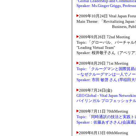
"Global Leadership and Communica
Speaker: Ms.Ginger Griggs, Profess
2009年10月24日 Vital Japan 
Main Theme: 「Revitalizing 
Business, Public Poli
2009年9月26日 72nd Meeting
Topic:「グローバル、バーチ
"Leading Virtual Team"
Speaker: 桜井敬子さん（ア
2009年8月29日 71st Meeting
Topic:「クルーグマンと国際貿
～なぜクルーグマンは一人でノー
Speaker: 市田 敏啓 さん (早稲
2009年7月24日(金)
GEO Global - Vital Japan Networki
バイリンガル プロフェッショナ
2009年7月11日 70thMeeting
Topic:「同時通訳の技法と実践
Speaker：佐藤あずささん(会
2009年6月13日 69thMeeting