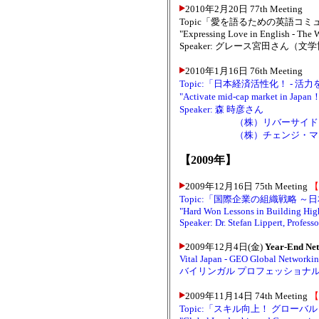
2010年2月20日 77th Meeting
Topic「愛を語るための英語コ
"Expressing Love in English - The
Speaker: グレース宮田さん（
2010年1月16日 76th Meeting
Topic:「日本経済活性化！ - 
"Activate mid-cap market in Japan
Speaker: 森 時彦さん
（株）リバーサイド・パー
（株）チェンジ・マネジメ
【2009年】
2009年12月16日 75th Meeting
【
Topic:「国際企業の組織戦略 
"Hard Won Lessons in Building Hig
Speaker: Dr. Stefan Lippert, Profes
2009年12月4日(金)
Year-End Net
Vital Japan - GEO Global Networkin
バイリンガル プロフェッショナ
2009年11月14日 74th Meeting
【
Topic:「スキル向上！ グロ