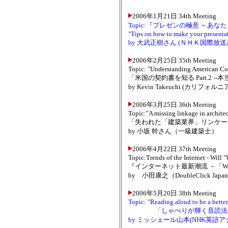
2006年1月21日 34th Meeting
Topic:『プレゼンの極意 ～
"Tips on how to make your presentat
by 大武正樹さん (ＮＨＫ国際放
2006年2月25日 35th Meeting
Topic: "Understanding American Co
「米国の契約書を知る Part.2 -
by Kevin Takeuchi (カリフ
2006年3月25日 36th Meeting
Topic:"A missing linkage in architect
「失われた「建築業界」リンケー
by 小坂 幹さん（一級建築士）
2006年4月22日 37th Meeting
Topic:Trends of the Internet - Will 
『インターネット最新潮流 －「We
by 小田康之（DoubleClick Japa
2006年5月20日 38th Meeting
Topic: "Reading aloud to be a bett
「しゃべりが輝く音読法
by ミッシェール山本(NHK英語