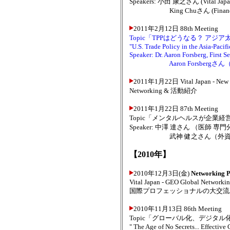
Speakers: 小田 康之さん (Vi
King Chuさん (Finance & I.T
2011年2月12日 88th Meeting
Topic「TPPはどうなる？ ア
"U.S. Trade Policy in the Asia-Pacif
Speaker: Dr. Aaron Forsberg, First 
Aaron Forsbergさん
2011年1月22日 Vital Japan - New 
Networking & 活動紹介
2011年1月22日 87th Meeting
Topic「メンタルヘルスが企業
Speaker: 中澤 達さん （医師
武神 健之さん（外資系企
【2010年】
2010年12月3日(金)
Networking P
Vital Japan - GEO Global Networkin
国際プロフェッショナルの大交流
2010年11月13日 86th Meeting
Topic「グローバル化、デジタ
" The Age of No Secrets... Effectiv