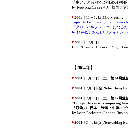
「東アジア共同体と韓国の戦略的
by Keeyong Chungさん (韓
2005年11月12日 33rd Meeting
Topic"To become a global player - I
「グローバルプレーヤーになるた
by 桜井敬子さん (メリディア
2005年12月2日
GEO Network December Party - Joint
【2004年】
2004年1月31日（土）
第14回勉強会"T
2004年2月6日(金)
Networking Par
2004年2月21日（土）
第15回勉
"Competitiveness - comparing bus
「競争力 - 日本・米国・中国の
by Jason Rothstein (London Busine
2004年3月5日(金)
Networking Par