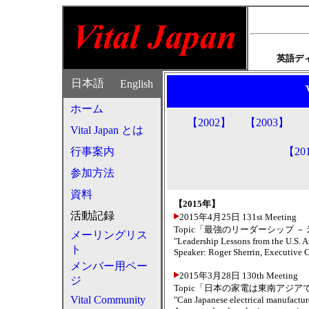
英語デ
日本語
English
ホーム
【2002】
【2003】
Vital Japan とは
行事案内
【20
参加方法
資料
【2015年】
活動記録
2015年4月25日 131st Meeting
Topic「最強のリーダーシップ 
メーリングリス
"Leadership Lessons from the U.S. 
ト
Speaker: Roger Sherrin, Executive C
メンバー用ペー
2015年3月28日 130th Meeting
ジ
Topic「日本の家電は東南アジ
Vital Community
"Can Japanese electrical manufactu