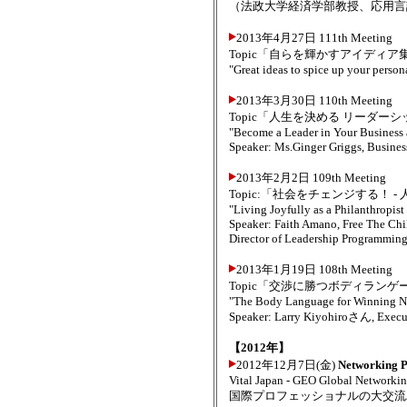
（法政大学経済学部教授、応用言
2013年4月27日 111th Meeting
Topic「自らを輝かすアイディア集合！
"Great ideas to spice up your persona
2013年3月30日 110th Meeting
Topic「人生を決める リーダー
"Become a Leader in Your Business 
Speaker: Ms.Ginger Griggs, Busines
2013年2月2日 109th Meeting
Topic:「社会をチェンジする！ 
"Living Joyfully as a Philanthropis
Speaker: Faith Amano, Free The Chi
Director of Leadership Programming
2013年1月19日 108th Meeting
Topic「交渉に勝つボディランゲ
"The Body Language for Winning Neg
Speaker: Larry Kiyohiroさん, Execut
【2012年】
2012年12月7日(金)
Networking P
Vital Japan - GEO Global Networkin
国際プロフェッショナルの大交流