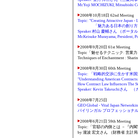
Mr.Yoji MOCHIZUKI, Mitsubishi Cor
2008年10月18日 62nd Meeting
Topic: "Creating Attractive Japan -
「魅力ある日本の創り方 - 
Speaker:村山 慶輔さん （ポ
Mr.Keisuke Murayama, President, Por
2008年9月20日 61st Meeting
Topic「魅せるテクニック: 営
Techniques of Enchantment : Sharing 
2008年8月30日 60th Meeting
Topic: 「戦略的交渉に生かす米
"Understanding American Contracts
How Contract Law Influences The St
Speaker: Kevin Takeuc
2008年7月25日
GEO Global - Vital Japan Networkin
バイリンガル プロフェッショナ
2008年6月21日 59th Meeting
Topic:「官邸の内側とは －『
by 瀧波 宏文さん （財務省 主計