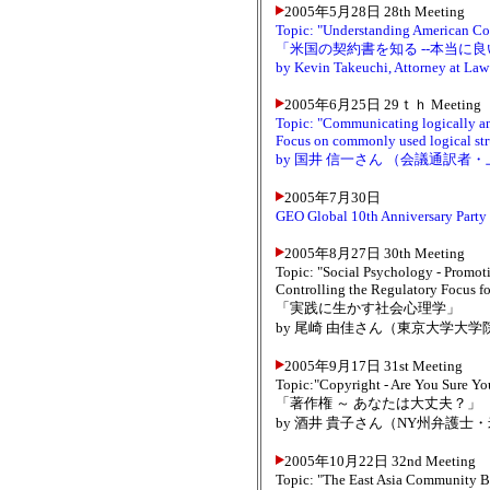
2005年5月28日 28th Meeting
Topic: "Understanding American Cont
「米国の契約書を知る --本当に
by Kevin Takeuchi, Attorney at Law
2005年6月25日 29ｔｈ Meeting
Topic: "Communicating logically a
Focus on commonly used logical stru
by 国井 信一さん （会議通訳者
2005年7月30日
GEO Global 10th Anniversary Party
2005年8月27日 30th Meeting
Topic: "Social Psychology - Promot
Controlling the Regulatory Focus f
「実践に生かす社会心理学」
by 尾崎 由佳さん（東京大学大
2005年9月17日 31st Meeting
Topic:"Copyright - Are You Sure You
「著作権 ～ あなたは大丈夫？」
by 酒井 貴子さん（NY州弁護士
2005年10月22日 32nd Meeting
Topic: "The East Asia Community Bui