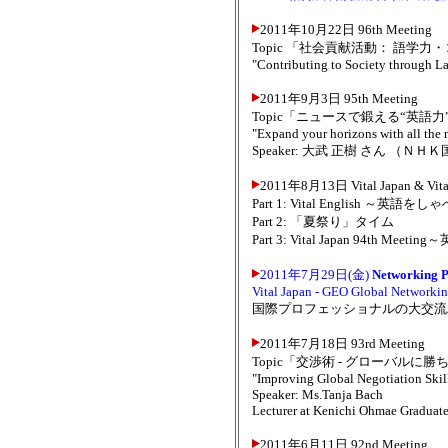
2011年10月22日 96th Meeting
Topic 「社会貢献活動： 語
"Contributing to Society through 
2011年9月3日 95th Meeting
Topic「ニュースで鍛える“英語
"Expand your horizons with all the ne
Speaker: 大武 正樹 さん 
2011年8月13日 Vital Japan & Vital
Part 1: Vital English 
Part 2: 「夏祭り」タイム
Part 3: Vital Japan 94th
2011年7月29日(金)
Networking P
Vital Japan - GEO Global Networki
国際プロフェッショナルの大交流
2011年7月18日 93rd Meeting
Topic「交渉術 - グローバル
"Improving Global Negotiation Skil
Speaker: Ms.Tanja Bach
Lecturer at Kenichi Ohmae Graduate
2011年6月11日 92nd Meeting