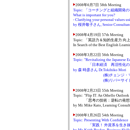
2008年6月7日 58th Meeting
Topic: 「コーチングと組織開
What is important for you?
- Clarifying your personal values u
by 桜井敬子さん, Senior Consultant a
2008年4月19日 57th Meeting
Topic: 「英語力＆知的生産力
In Search of the Best English Learn
2008年3月22日 56th Meeting
Topic: "Revitalizing the Japanese 
「日本経済 再活性化の方
by 森 時彦さん Dr.Tokihiko Mori
(株)チェンジ・マネジメ
(株)リバーサイド・パー
2008年2月23日 55th Meeting
Topic: "Flip IT: An Othello Outlook 
「思考の技術：逆転の発想
by Mr. Mike Kato, Learning Consul
2008年1月26日 54th Meeting
Topic: Presenting With Confidence
「実践！ 外資系を生き抜
by Mr. Keith Braden, Business Skills