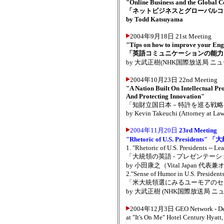
"Online Business and the Global
「ネットビジネスとグローバルコ
by Todd Katsuyama
2004年9月18日 21st Meeting
"Tips on how to improve your Eng
「英語コミュニケーションの能力
by 大武正樹(NHK国際放送局 
2004年10月23日 22nd Meeting
"A Nation Built On Intellectual 
And Protecting Innovation"
「知財立国日本－特許を巡る戦略
by Kevin Takeuchi (Attorney at Law
2004年11月20日
23rd Meeting
"Rhetoric of U.S. President
1. "Rhetoric of U.S. Presidents -- Le
「大統領の英語 - プレゼンテー
by 小田康之（Vital Japan 代
2."Sense of Humor in U.S. Presidents 
「米大統領選にみるユーモアのセ
by 大武正樹 (NHK国際放送局 
2004年12月3日 GEO Network - Dec
at "It's On Me" Hotel Century Hyatt