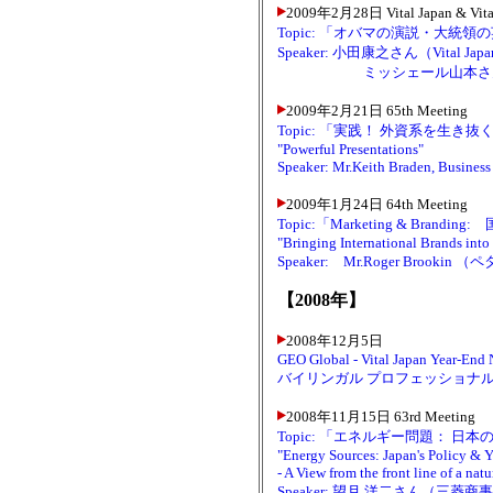
2009年2月28日 Vital Japan & V
Topic: 「オバマの演説・大統領
Speaker: 小田康之さん（Vital 
ミッシェール山本さん（Vita
2009年2月21日 65th Meeting
Topic: 「実践！ 外資系を生き抜く
"Powerful Presentations"
Speaker: Mr.Keith Braden, Business S
2009年1月24日 64th Meeting
Topic:「Marketing & Br
"Bringing International Brands into
Speaker: Mr.Roger Broo
【2008年】
2008年12月5日
GEO Global - Vital Japan Year-End 
バイリンガル プロフェッショナルの
2008年11月15日 63rd Meeting
Topic: 「エネルギー問題： 
"Energy Sources: Japan's Policy & 
- A View from the front line of a natu
Speaker: 望月 洋二さん（三菱商事 