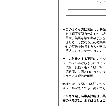
(次ページ
▼このような方に相応しい勉強
・ある程度英語力があるが、話
・普段、英語を話す機会が少な
・話せるようになるための効果
・他の英語を勉強する人と交流
・英語コミュニケーション力に
▼主に対象とする英語のレベル
（このレベルからさらにコミュ
・試験：英検２級～１級、TOEIC
・聴解能力：面と向かってのゆ
ニュースは理解が困難。
勉強会は、英語と日本語で行な
りレベルが低くても、高くても
ビジネス編と時事英語編は、英検
安のある方は、まずはコミュニ