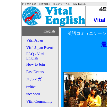
ビジネス英語・英語勉強会・英会話サークル： Vital English
英語
Vital
English
英語コミュニケーシ
Vital Japan
最
Vital Japan Events
FAQ - Vital
English
How to Join
Past Events
メルマガ
twitter
facebook
Vital Community