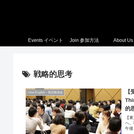
Events イベント
Join 参加方法
About Us
戦略的思考
【受
Vital English - 英語勉強会
Th
的
【東
へ。
午後