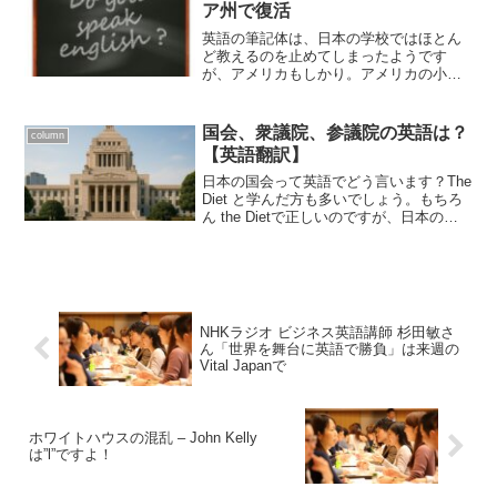
た "q...
ア州で復活
英語の筆記体は、日本の学校ではほとん
ど教えるのを止めてしまったようです
が、アメリカもしかり。アメリカの小学
校でも2010年以降、活字体(print)のみで、
筆記体を教えなくなってきています。そ
んな中、カリフォルニア州で筆記体を小
国会、衆議院、参議院の英語は？
column
学校で教える...
【英語翻訳】
日本の国会って英語でどう言います？The
Diet と学んだ方も多いでしょう。もちろ
ん the Dietで正しいのですが、日本の事
情に詳しくない外国の人には Diet 言って
もなかなか伝わりません。diet ダイエッ
ト？食事療法のこと？とで...
NHKラジオ ビジネス英語講師 杉田敏さ
ん「世界を舞台に英語で勝負」は来週の
Vital Japanで
ホワイトハウスの混乱 – John Kelly
は”l”ですよ！