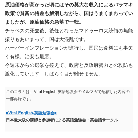
原油価格が高かった頃にはその莫大な収入によるバラマキ
政策で貧富の格差も解消しながら、国はうまくまわってい
ましたが、原油価格の急落で一転。
チャベスの死去後、後任となったマドゥーロ大統領の無能
振りもあいまって、国は大混乱です。
ハーパーインフレーションが進行し、国民は食料にも事欠
く有様。治安も最悪。
今週末からの選挙を控えて、政府と反政府勢力との攻防も
激化しています。しばらく目が離せません。
このコラムは、Vital English-英語勉強会のメルマガで配信した内容の
一部再録です。
■Vital English-英語勉強会■
日本最大級の講師と参加者による英語勉強会・英会話サークル