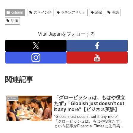
column
スペイン語
ラテンアメリカ
経済
英語
語源
Vital Japanをフォローする
関連記事
「グロービッシュは、もはや役立
column
たず」”Globish just doesn’t cut
it any more”【ビジネス英語】
"Globish just doesn’t cut it any more"
「グロービッシュは、もはや役立たず」
という記事がFinancial Timesに先日掲載
されていました。グロービッシュとは、