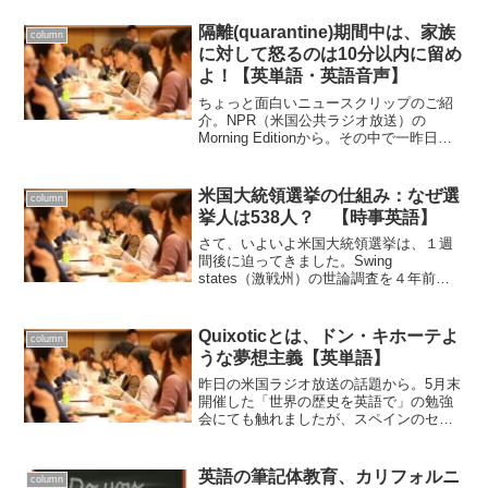
非ネイティブ向けに語彙を1500語のみ...
隔離(quarantine)期間中は、家族
column
に対して怒るのは10分以内に留め
よ！【英単語・英語音声】
ちょっと面白いニュースクリップのご紹
介。NPR（米国公共ラジオ放送）の
Morning Editionから。その中で一昨日流
れた、26秒ほどのユーモラスなニュー
ス。テキストと音声付き。隔離
(quarantine)期間中は、家族に対して怒る
米国大統領選挙の仕組み：なぜ選
column
のは...
挙人は538人？ 【時事英語】
さて、いよいよ米国大統領選挙は、１週
間後に迫ってきました。Swing
states（激戦州）の世論調査を４年前の
ヒラリーの時の数字と比較すると、まだ
バイデンの勝利が確実とは言い切れませ
んが、様々なデータや状況を勘案する
Quixoticとは、ドン・キホーテよ
column
と、このまま行けばバイ...
うな夢想主義【英単語】
昨日の米国ラジオ放送の話題から。5月末
開催した「世界の歴史を英語で」の勉強
会にても触れましたが、スペインのセル
バンテスが書いた『ドン・キホーテ』は
近代小説の祖とも言われています。英語
で書くと"Don Quixote"。そこから派生し
英語の筆記体教育、カリフォルニ
column