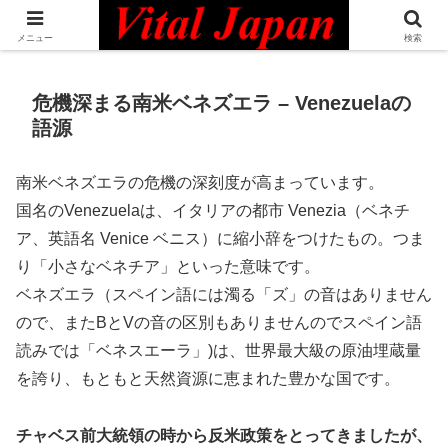
日本最大級の英語コミュニティ・Bilingual Professionals Network
メニュー
検索
危機深まる南米ベネズエラ – Venezuelaの
語源
南米ベネズエラの危機の深刻度が高まっています。
国名のVenezuelaは、イタリアの都市 Venezia（ベネチ
ア、英語名 Venice ベニス）に縮小辞をつけたもの。つま
り「小さなベネチア」といった意味です。
ベネズエラ（スペイン語には濁る「ズ」の音はありません
ので、またBとVの音の区別もありませんのでスペイン語
読みでは「ベネスエーラ」)は、世界最大級の原油埋蔵量
を誇り、もともと天然資源に恵まれた豊かな国です。
チャベス前大統領の時から反米政策をとってきましたが、