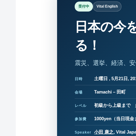
受付中
Vital English
日本の今
る！
震災、選挙、経済、安
土曜日 , 5月21日, 201
日時
Tamachi – 田町
会場
初級から上級まで
レベル
1000yen
（当日現金ま
参加費
小田 康之
, Vital
Speaker