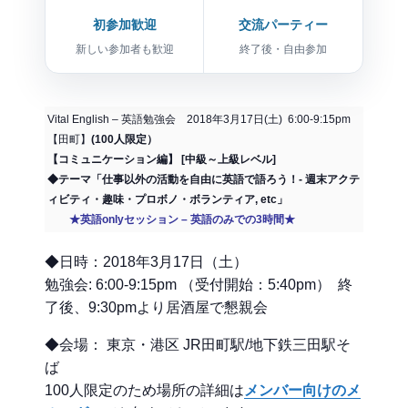
初参加歓迎
交流パーティー
新しい参加者も歓迎
終了後・自由参加
Vital English – 英語勉強会 2018年3月17日(土) 6:00-9:15pm
【田町】
(100人限定）
【コミュニケーション編】 [中級～上級レベル]
◆テーマ「仕事以外の活動を自由に英語で語ろう！- 週末アクテ
ィビティ・趣味・プロボノ・ボランティア, etc」
★英語onlyセッション – 英語のみでの3時間★
◆日時：2018年3月17日（土）
勉強会: 6:00-9:15pm （受付開始：5:40pm） 終
了後、9:30pmより居酒屋で懇親会
◆会場： 東京・港区 JR田町駅/地下鉄三田駅そ
ば
100人限定のため場所の詳細は
メンバー向けのメ