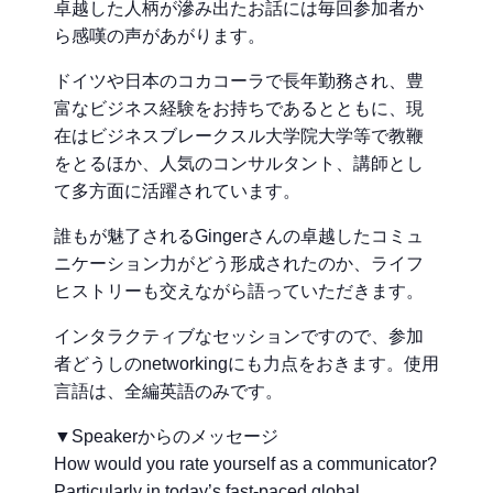
卓越した人柄が滲み出たお話には毎回参加者か
ら感嘆の声があがります。
ドイツや日本のコカコーラで長年勤務され、豊
富なビジネス経験をお持ちであるとともに、現
在はビジネスブレークスル大学院大学等で教鞭
をとるほか、人気のコンサルタント、講師とし
て多方面に活躍されています。
誰もが魅了されるGingerさんの卓越したコミュ
ニケーション力がどう形成されたのか、ライフ
ヒストリーも交えながら語っていただきます。
インタラクティブなセッションですので、参加
者どうしのnetworkingにも力点をおきます。使用
言語は、全編英語のみです。
▼Speakerからのメッセージ
How would you rate yourself as a communicator?
Particularly in today’s fast-paced global