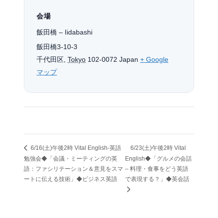
会場
飯田橋 – Iidabashi
飯田橋3-10-3
千代田区
,
Tokyo
102-0072
Japan
+ Google
マップ
6/16(土)午後2時 Vital English-英語
6/23(土)午後2時 Vital
勉強会◆「会議・ミーティングの英
English◆「グルメの会話
語：ファシリテーション＆意見をスマ
– 料理・食事をどう英語
ートに伝える技術」◆ビジネス英語
で表現する？」◆英会話