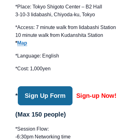
*Place: Tokyo Shigoto Center – B2 Hall
3-10-3 Iidabashi, Chiyoda-ku, Tokyo
*Access: 7 minute walk from Iidabashi Station
10 minute walk from Kudanshita Station
*
Map
*Language: English
*Cost: 1,000yen
*
Sign Up Form
Sign-up Now!
(Max 150 people)
*Session Flow:
-6:30pm Networking time