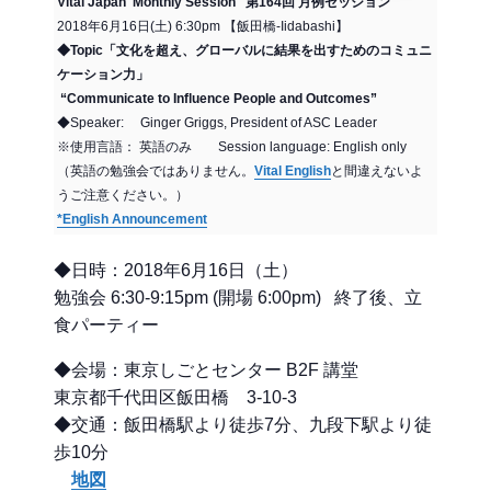
Vital Japan Monthly Session 第164回 月例セッション
2018年6月16日(土) 6:30pm 【飯田橋-Iidabashi】
◆Topic「文化を超え、グローバルに結果を出すためのコミュニ
ケーション力」
“Communicate to Influence People and Outcomes”
◆Speaker: Ginger Griggs, President of ASC Leader
※使用言語： 英語のみ Session language: English only
（英語の勉強会ではありません。
Vital English
と間違えないよ
うご注意ください。）
*English Announcement
◆日時：2018年6月16日（土）
勉強会 6:30-9:15pm (開場 6:00pm) 終了後、立
食パーティー
◆会場：東京しごとセンター B2F 講堂
東京都千代田区飯田橋 3-10-3
◆交通：飯田橋駅より徒歩7分、九段下駅より徒
歩10分
地図