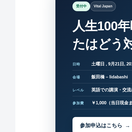
受付中
Vital Japan
人生100
たはどう
土曜日 , 9月21日, 201
日時
飯田橋 – Iidabashi
会場
英語での講演・交
レベル
￥1,000
（当日現金ま
参加費
参加申込はこちら