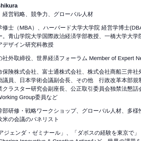
ikura
、経営戦略、競争力、グローバル人材
修士（MBA）、ハーバード大学大学院 経営学博士(DB
ー。青山学院大学国際政治経済学部教授、一橋大学大学
アデザイン研究科教授
締役、世界経済フォーラム Member of Expert Net
命保険株式会社、富士通株式会社、株式会社商船三井社
勤議員、日本学術会議副会長、その他 行政改革本部規
業クラスター研究会副座長、公正取引委員会独禁法懇話
ing Group委員など
幹部研修・戦略ワークショップ、グローバル人材、多様
欧米の会議のパネリスト
・アジェンダ・ゼミナール」、「ダボスの経験を東京で」（2