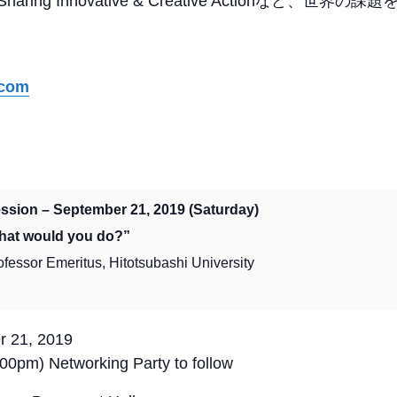
haring Innovative & Creative Actionなど
.com
ession – September 21, 2019 (Saturday)
What would you do?”
ofessor Emeritus, Hitotsubashi University
r 21, 2019
00pm) Networking Party to follow