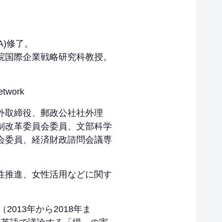
A)修了。
院国際企業戦略研究科教授。
work
外取締役、郵政公社社外理
制改革委員会委員、文部科学
会委員、経済財政諮問会議専
性推進、女性活用などに関す
013年から2018年ま