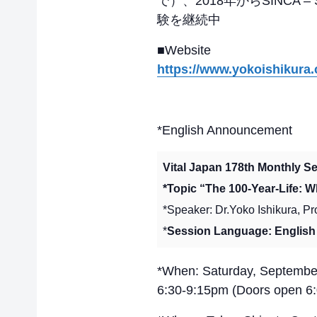
で）、2018年からSINCA – S
験を継続中
■Website
https://www.yokoishikura
*English Announcement
Vital Japan 178th Monthly S
*Topic “The 100-Year-Life: 
*Speaker: Dr.Yoko Ishikura, Pr
*
Session Language: English
*When: Saturday, Septembe
6:30-9:15pm (Doors open 6: