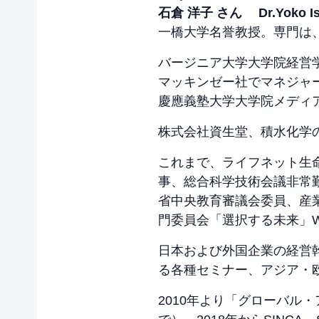
石倉 洋子 さん Dr.Yoko Ish
一橋大学名誉教授。専門は
バージニア大学大学院経営学
マッキンゼー社でマネジャ
慶應義塾大学大学院メディ
株式会社資生堂、積水化学の社外取
これまで、ライフネット生
事、総合科学技術会議非常
省中央教育審議会委員、産
門委員会「選択する未来」Work
日本および外国企業の経営
る各種セミナー、アジア・
2010年より「グローバル