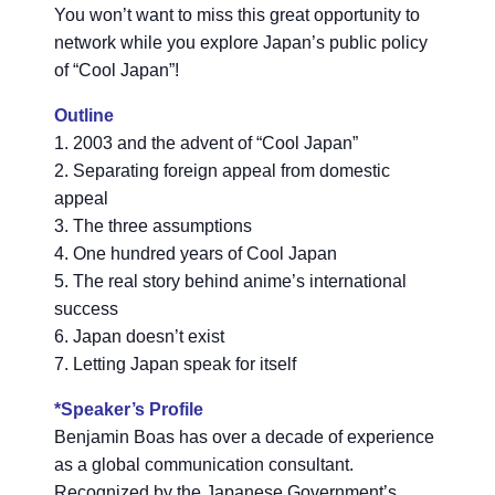
You won’t want to miss this great opportunity to
network while you explore Japan’s public policy
of “Cool Japan”!
Outline
1. 2003 and the advent of “Cool Japan”
2. Separating foreign appeal from domestic
appeal
3. The three assumptions
4. One hundred years of Cool Japan
5. The real story behind anime’s international
success
6. Japan doesn’t exist
7. Letting Japan speak for itself
*Speaker’s Profile
Benjamin Boas has over a decade of experience
as a global communication consultant.
Recognized by the Japanese Government’s