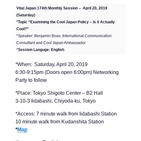
Vital Japan 174th Monthly Session – April 20, 2019
(Saturday)
*Topic “Examining the Cool Japan Policy – Is it Actually
Cool?”
*Speaker: Benjamin Boas, International Communication
Consultant and Cool Japan Ambassador
*
Session Languge: English
*When: Saturday, April 20, 2019
6:30-9:15pm (Doors open 6:00pm) Networking
Party to follow
*Place: Tokyo Shigoto Center – B2 Hall
3-10-3 Iidabashi, Chiyoda-ku, Tokyo
*Access: 7 minute walk from Iidabashi Station
10 minute walk from Kudanshita Station
*
Map