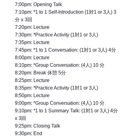
7:00pm: Opening Talk
7:10pm: *1 to 1 Self-Introduction (1対1 or 3人) 3
分 x 3回
7:20pm: Lecture
7:30pm: *Practice Activity (1対1 or 3人)
7:35pm: Lecture
7:45pm: *1 to 1 Conversation: (1対1 or 3人) 4分
8:00pm: Lecture
8:10pm: *Group Conversation: (4人) 10 分
8:20pm: Break 休憩 5分
8:25pm: Lecture
8:35pm: *Practice Activity (1対1 or 3人)
8:50pm: Lecture
9:00pm: *Group Conversation: (4人) 10 分
9:10pm: *1 to 1 Summary Talk: (1対1 or 3人) 4分
x 3回
9:25pm: Closing Talk
9:30pm: End