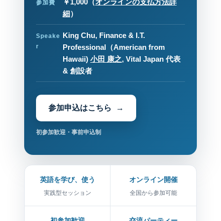
￥1,000
（
オンラインの支払方法詳
参加費
細
）
King Chu, Finance & I.T.
Speake
r
Professional（American from
Hawaii)
小田 康之
, Vital Japan 代表
& 創設者
参加申込はこちら
初参加歓迎・事前申込制
英語を学び、使う
オンライン開催
実践型セッション
全国から参加可能
初参加歓迎
交流パーティー