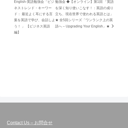
English-英語勉強会「ビジ
勉強会 ◆【オンライン】第1回 「英語
ネストレンド・キーワー
を深く知り使いこなす！：英語の成り
ド： 最近よく耳にする言
立ち、現在世界で使われる英語とは」
葉を英語で学び、会話しよ
★ 全5回シリーズ「ワンランク上の英
う！ 」 【ビジネス英語
語へ – Upgrading Your English」★
編】
Contact Us – お問合せ