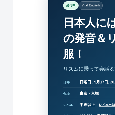
受付中
Vital English
日本人に
の発音＆
服！
リズムに乗って会話＆
日曜日 , 9月17日, 202
日時
東京・京橋
会場
中級以上
レベルの
レベル