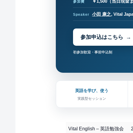
￥1,500
（当日現金ま
参加費
小田 康之
, Vital 
Speaker
参加申込はこちら
初参加歓迎・事前申込制
英語を学び、使う
実践型セッション
Vital English – 英語勉強