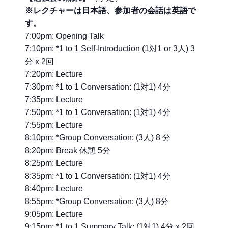
※レクチャーは日本語、参加者の会話は英語で
す。
7:00pm: Opening Talk
7:10pm: *1 to 1 Self-Introduction (1対1 or 3人) 3
分 x 2回
7:20pm: Lecture
7:30pm: *1 to 1 Conversation: (1対1) 4分
7:35pm: Lecture
7:50pm: *1 to 1 Conversation: (1対1) 4分
7:55pm: Lecture
8:10pm: *Group Conversation: (3人) 8 分
8:20pm: Break 休憩 5分
8:25pm: Lecture
8:35pm: *1 to 1 Conversation: (1対1) 4分
8:40pm: Lecture
8:55pm: *Group Conversation: (3人) 8分
9:05pm: Lecture
9:15pm: *1 to 1 Summary Talk: (1対1) 4分 x 2回