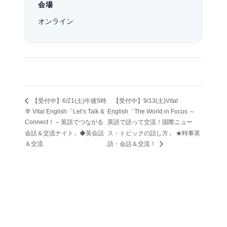
会場
オンライン
【受付中】6/21(土)午後5時
【受付中】9/13(土)Vital
半 Vital English「Let’s Talk &
English「The World in Focus ～
Connect！ – 英語でつながる
英語で語って交流！国際ニュー
会話＆交流ナイト」◆英会話
ス・トピックの話し方」 ★時事英
＆交流
語・会話＆交流！