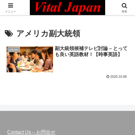
日本最大級の英語コミュニティ・Bilingual Professionals Network
メニュー
検索
アメリカ副大統領
副大統領候補テレビ討論 – とって
column
も良い英語教材！【時事英語】
2020.10.08
Contact Us – お問合せ