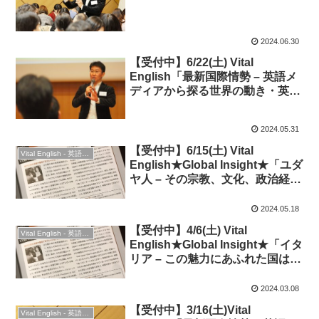
表現」◆時事英語
2024.06.30
【受付中】6/22(土) Vital
English「最新国際情勢 – 英語メ
ディアから探る世界の動き・英語
表現」◆時事英語
2024.05.31
【受付中】6/15(土) Vital
Vital English - 英語勉強会
English★Global Insight★「ユダ
ヤ人 – その宗教、文化、政治経済
への影響を歴史から探る」
2024.05.18
【受付中】4/6(土) Vital
Vital English - 英語勉強会
English★Global Insight★「イタ
リア – この魅力にあふれた国はど
う誕生したのか、その歴史から探
る」
2024.03.08
【受付中】3/16(土)Vital
Vital English - 英語勉強会