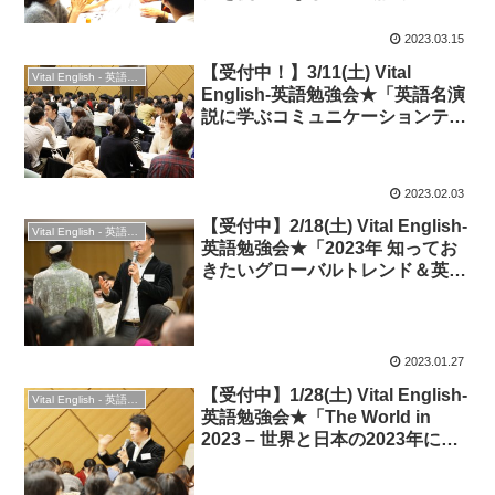
ンを弾ませよう！」
2023.03.15
【受付中！】3/11(土) Vital
Vital English - 英語勉強会
English-英語勉強会★「英語名演
説に学ぶコミュニケーションテク
ニック – 英会話、プレゼン、スピ
ーチに生かす！」
2023.02.03
【受付中】2/18(土) Vital English-
Vital English - 英語勉強会
英語勉強会★「2023年 知ってお
きたいグローバルトレンド＆英語
キーワード」
2023.01.27
【受付中】1/28(土) Vital English-
Vital English - 英語勉強会
英語勉強会★「The World in
2023 – 世界と日本の2023年には
何が起きるのか？」★時事英語編