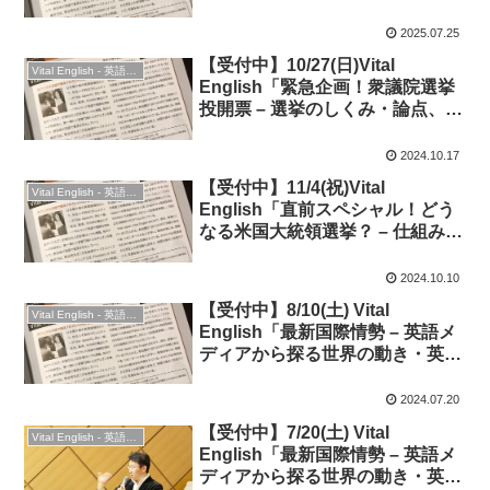
的に理解しよう！」◆オンライ
ン・時事英語を深堀り！
2025.07.25
【受付中】10/27(日)Vital
Vital English - 英語勉強会
English「緊急企画！衆議院選挙
投開票 – 選挙のしくみ・論点、政
治改革の道のり」◆オンライン時
事英語
2024.10.17
【受付中】11/4(祝)Vital
Vital English - 英語勉強会
English「直前スペシャル！どう
なる米国大統領選挙？ – 仕組みや
最新情勢を知って会話しよう！」
◆オンライン時事英語
2024.10.10
【受付中】8/10(土) Vital
Vital English - 英語勉強会
English「最新国際情勢 – 英語メ
ディアから探る世界の動き・英語
表現」◆時事英語
2024.07.20
【受付中】7/20(土) Vital
Vital English - 英語勉強会
English「最新国際情勢 – 英語メ
ディアから探る世界の動き・英語