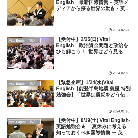
English「最新国際情勢 – 英語メ
ディアから探る世界の動き・英語
表現」◆時事英語
2024.02.24
【受付中】2/25(日) Vital
Vital English - 英語勉強会
English「政治資金問題と政治を
ひも解こう！- 世界はどう見る？
英語でどういう？ 」◆日本の課
題編
2024.02.10
【緊急企画】1/24(水)Vital
Vital English - 英語勉強会
English【能登半島地震 義援 特別
勉強会】「世界は震災をどう伝え
たか？＆会話で交流」
2024.01.10
【受付中】8/19(土) Vital English-
Vital English - 英語勉強会
英語勉強会★ 「夏休みに考える
知っておくべき国際情勢 ー 英語