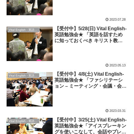
メディアから探る世界の動き・英
語表現」
2023.07.28
【受付中】5/28(日) Vital English-
Vital English - 英語勉強会
英語勉強会★ 「英語を話すため
に知っておくべき キリスト教・
聖書の英語」
2023.05.13
【受付中】4/8(土) Vital English-
Vital English - 英語勉強会
英語勉強会★ 「ファシリテーシ
ョン – ミーティング・会議・会話
を活性化しよう！」★ビジネス英
語
2023.03.31
【受付中】3/25(土) Vital English-
Vital English - 英語勉強会
英語勉強会★「アイスブレーキン
グを使いこなして、会話やプレゼ