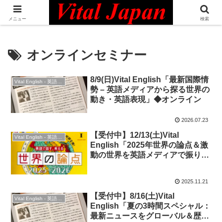
日本最大級の英語コミュニティ・Bilingual Professionals Network
メニュー
検索
オンラインセミナー
8/9(日)Vital English「最新国際情
Vital English - 英語勉強会
勢 – 英語メディアから探る世界の
動き・英語表現」◆オンライン
2026.07.23
【受付中】12/13(土)Vital
Vital English - 英語勉強会
English「2025年世界の論点＆激
動の世界を英語メディアで振り返
る」 ◆オンライン・時事英語
2025.11.21
【受付中】8/16(土)Vital
Vital English - 英語勉強会
English「夏の3時間スペシャル：
最新ニュースをグローバル＆歴史