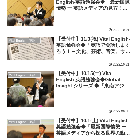
English-英語勉強会◆「最新国際
情勢 ー 英語メディアの見方！米
国中間選挙の結果をどう見る？」
2022.10.21
【受付中】11/3(祝) Vital English-
Vital English - 英語勉強会
英語勉強会◆「英語で会話しまく
ろう！ – 文化、芸術、音楽、サブ
カル, etc」
2022.10.21
【受付中】10/15(土) Vital
Vital English - 英語勉強会
English-英語勉強会◆Global
Insight シリーズ ◆「東南アジア
– 歴史からひも解く、多様な国々
の姿」
2022.09.30
【受付中】10/1(土) Vital English-
Vital English - 英語勉強会
英語勉強会◆「最新国際情勢 ー
英語メディアから探る世界の動