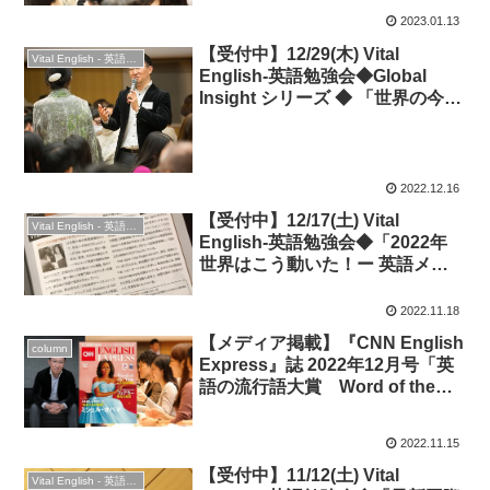
2023.01.13
【受付中】12/29(木) Vital
Vital English - 英語勉強会
English-英語勉強会◆Global
Insight シリーズ ◆ 「世界の今を
歴史から探る – 2022年総まと
め」 ＆ 忘年会
2022.12.16
【受付中】12/17(土) Vital
Vital English - 英語勉強会
English-英語勉強会◆「2022年
世界はこう動いた！ー 英語メデ
ィアから探る世界の動き・英語表
現」
2022.11.18
【メディア掲載】『CNN English
column
Express』誌 2022年12月号「英
語の流行語大賞 Word of the
Yearに見る世界情勢」
2022.11.15
【受付中】11/12(土) Vital
Vital English - 英語勉強会