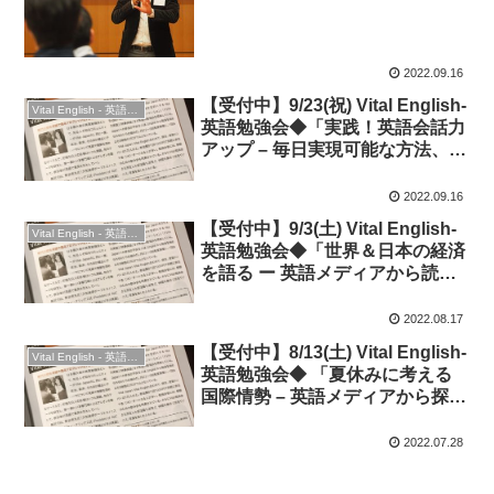
き・英語表現」
2022.09.16
【受付中】9/23(祝) Vital English-
Vital English - 英語勉強会
英語勉強会◆「実践！英語会話力
アップ – 毎日実現可能な方法、お
すすめ素材、便利なツール」◆シ
ルバーウィーク特別編
2022.09.16
【受付中】9/3(土) Vital English-
Vital English - 英語勉強会
英語勉強会◆「世界＆日本の経済
を語る ー 英語メディアから読み
解く世界の動き・英語表現」◆時
事英語編
2022.08.17
【受付中】8/13(土) Vital English-
Vital English - 英語勉強会
英語勉強会◆ 「夏休みに考える
国際情勢 – 英語メディアから探る
世界の動き・英語表現」◆時事英
語編
2022.07.28