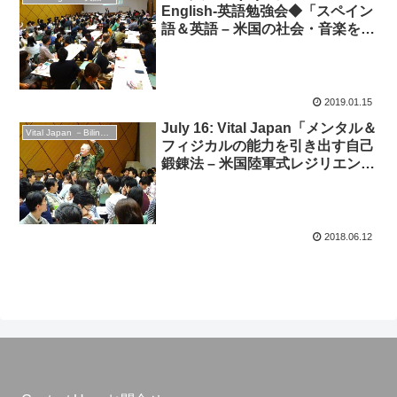
English-英語勉強会◆「スペイン
語＆英語 – 米国の社会・音楽を理
解するために」
2019.01.15
July 16: Vital Japan「メンタル＆
Vital Japan －Bilingual Professionals Network
フィジカルの能力を引き出す自己
鍛錬法 – 米国陸軍式レジリエン
ス」“Extreme Self Care: Take
Care of the Asset!”◆英語セミナ
ー / Workshop in English
2018.06.12