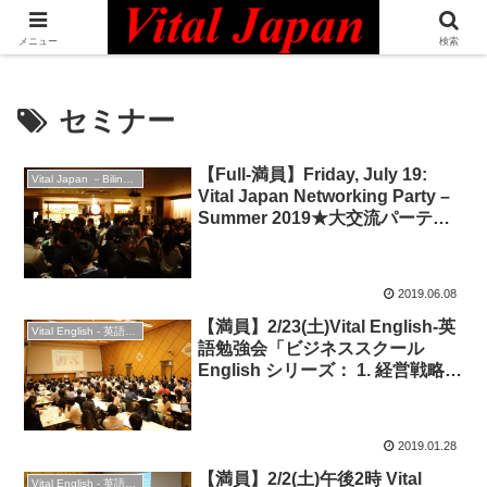
日本最大級の英語コミュニティ・Bilingual Professionals Network
メニュー
検索
セミナー
【Full-満員】Friday, July 19:
Vital Japan －Bilingual Professionals Network
Vital Japan Networking Party –
Summer 2019★大交流パーティ
ー
2019.06.08
【満員】2/23(土)Vital English-英
Vital English - 英語勉強会
語勉強会「ビジネススクール
English シリーズ： 1. 経営戦略
Corporate Strategy」◆ビジネス
英語
2019.01.28
【満員】2/2(土)午後2時 Vital
Vital English - 英語勉強会