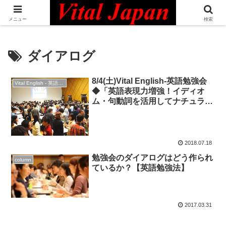
日本最大級の英語コミュニティ・Bilingual Professionals Network
メニュー
検索
ダイアログ
8/4(土)Vital English-英語勉強会
Vital English - 英語勉強会
◆「英語表現力増強！イディオ
ム・句動詞を活用してナチュラル
な会話に」◆英会話
2018.07.18
勉強会のダイアログはどう作られ
column
ているか？【英語勉強法】
2017.03.31