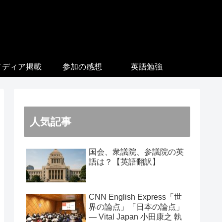
メディア掲載
参加の感想
英語勉強
人気記事
国会、衆議院、参議院の英
語は？【英語翻訳】
CNN English Express「世
界の論点」「日本の論点」
― Vital Japan 小田康之 執