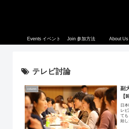
Events イベント
Join 参加方法
About Us
テレビ討論
副
column
【
日本
レビ
ても
始し