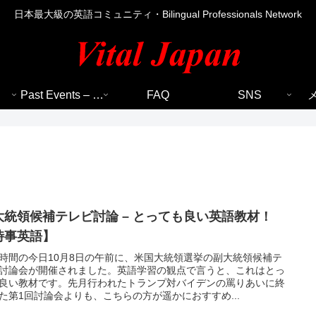
日本最大級の英語コミュニティ・Bilingual Professionals Network
Past Events – 過去のイベント
FAQ
SNS
大統領候補テレビ討論 – とっても良い英語教材！
時事英語】
時間の今日10月8日の午前に、米国大統領選挙の副大統領候補テ
討論会が開催されました。英語学習の観点で言うと、これはとっ
良い教材です。先月行われたトランプ対バイデンの罵りあいに終
た第1回討論会よりも、こちらの方が遥かにおすすめ...