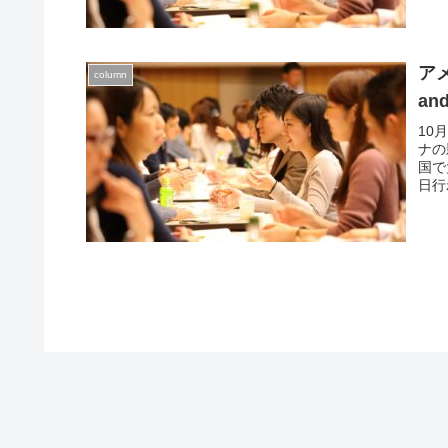
アメ
column
an
10
ナの
国で
日行