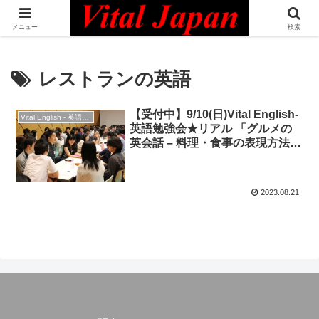
日本最大級の英語コミュニティ・Bilingual Professionals Network
メニュー
検索
レストランの英語
【受付中】9/10(日)Vital English-
Vital English - 英語勉強会
英語勉強会★リアル 「グルメの
英会話 – 料理・食事の表現方法を
学び、会話を弾ませよう！」
2023.08.21