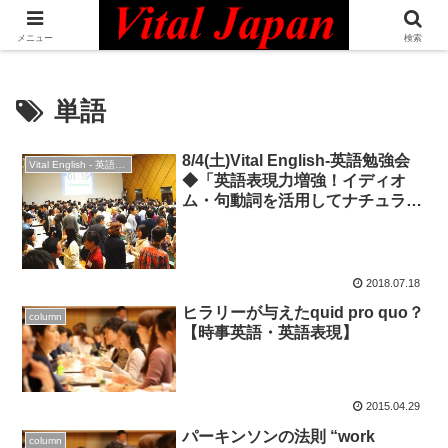
日本最大級の英語コミュニティ・Bilingual Professionals Network
メニュー
検索
単語
8/4(土)Vital English-英語勉強会
Vital English - 英語勉強会
◆「英語表現力増強！イディオ
ム・句動詞を活用してナチュラル
な会話に」◆英会話
2018.07.18
ヒラリーが与えたquid pro quo？
column
【時事英語・英語表現】
2015.04.29
パーキンソンの法則 “work
column