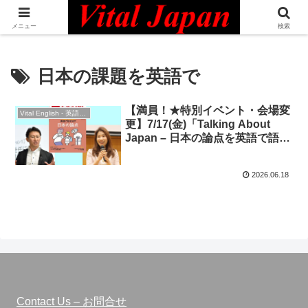
日本最大級の英語コミュニティ・Bilingual Professionals Network
メニュー
検索
日本の課題を英語で
【満員！★特別イベント・会場変
Vital English - 英語勉強会
更】7/17(金)「Talking About
Japan – 日本の論点を英語で語っ
て交流しよう！」★CNN English
Express連動★橋本美穂さん（会
2026.06.18
議通訳者）緊急参戦！
Contact Us – お問合せ