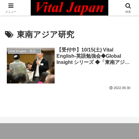
日本最大級の英語コミュニティ・Bilingual Professionals Network
メニュー
検索
東南アジア研究
【受付中】10/15(土) Vital
Vital English - 英語勉強会
English-英語勉強会◆Global
Insight シリーズ ◆「東南アジア
– 歴史からひも解く、多様な国々
の姿」
2022.09.30