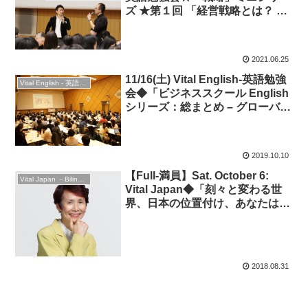
ズ ★第１回 「経営戦略とは？ フ
レームワークを学ぼう！」◆ビジ
ネス英語編
2021.06.25
11/16(土) Vital English-英語勉強
Vital English - 英語勉強会
会◆「ビジネススクール English
シリーズ：総まとめ – グローバル
に活躍するために」◆ビジネス英
語
2019.10.10
【Full-満員】Sat. October 6:
Vital Japan －Bilingual Professionals Network
Vital Japan◆「刻々と変わる世
界、日本の位置付け、あなたは何
を？」 “World in unprecedented
transformation, Static? Japan?
What would YOU do now?”◆英
語セミナー
2018.08.31