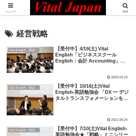
日本最大級の英語コミュニティ・Bilingual Professionals Network
メニュー
検索
経営戦略
【受付中】4/19(土) Vital
Vital English - 英語勉強会
English「ビジネススクール
English：会計 Accounting」◆
ビジネス英語
2025.03.23
【受付中】10/16(土)Vital
Vital English - 英語勉強会
English-英語勉強会 「DX ー デジ
タルトランスフォメーションを英
語で学ぼう！」◆ビジネス英語編
2021.09.24
【受付中】7/10(土)Vital English-
Vital English - 英語勉強会
英語勉強会★「戦略」ミニシリー