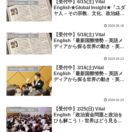
【受付中】6/15(土) Vital
Vital English - 英語勉強会
English★Global Insight★「ユダ
ヤ人 – その宗教、文化、政治経済
への影響を歴史から探る」
2024.05.18
【受付中】5/18(土) Vital
Vital English - 英語勉強会
English「最新国際情勢 – 英語メ
ディアから探る世界の動き・英語
表現」◆時事英語
2024.04.13
【受付中】3/16(土)Vital
Vital English - 英語勉強会
English「最新国際情勢 – 英語メ
ディアから探る世界の動き・英語
表現」◆時事英語
2024.02.24
【受付中】2/25(日) Vital
Vital English - 英語勉強会
English「政治資金問題と政治を
ひも解こう！- 世界はどう見る？
英語でどういう？ 」◆日本の課