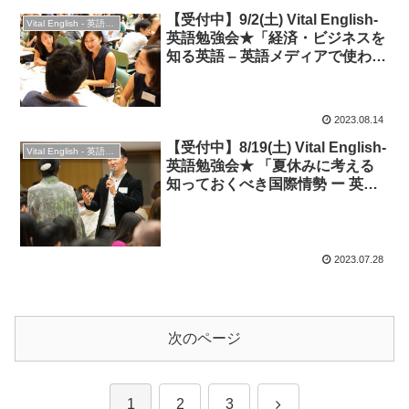
【受付中】9/2(土) Vital English-
Vital English - 英語勉強会
英語勉強会★「経済・ビジネスを
知る英語 – 英語メディアで使われ
る言葉を読み解こう！」
2023.08.14
【受付中】8/19(土) Vital English-
Vital English - 英語勉強会
英語勉強会★ 「夏休みに考える
知っておくべき国際情勢 ー 英語
メディアから探る世界の動き・英
語表現」
2023.07.28
次のページ
次
1
2
3