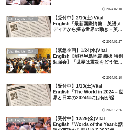
題編
2024.02.10
【受付中】2/10(土) Vital
Vital English - 英語勉強会
English「最新国際情勢 – 英語メ
ディアから探る世界の動き・英語
表現」◆時事英語
2024.01.27
【緊急企画】1/24(水)Vital
Vital English - 英語勉強会
English【能登半島地震 義援 特別
勉強会】「世界は震災をどう伝え
たか？＆会話で交流」
2024.01.10
【受付中】1/13(土)Vital
English「The World in 2024 – 世
界と日本の2024年には何が起き
るのか？」◆時事英語
2023.12.26
【受付中】12/29(金)Vital
Vital English - 英語勉強会
English「Words of the Year＆話