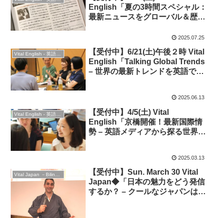
English「夏の3時間スペシャル：
最新ニュースをグローバル＆歴史
的に理解しよう！」◆オンライ
ン・時事英語を深堀り！
2025.07.25
【受付中】6/21(土)午後２時 Vital
Vital English - 英語勉強会
English「Talking Global Trends
– 世界の最新トレンドを英語で語
りつくそう！」◆ビジネス英語・
時事英語＆英会話
2025.06.13
【受付中】4/5(土) Vital
Vital English - 英語勉強会
English「京橋開催！最新国際情
勢 – 英語メディアから探る世界の
動き・英語表現」
2025.03.13
【受付中】Sun. March 30 Vital
Vital Japan －Bilingual Professionals Network
Japan◆「日本の魅力をどう発信
するか？ – クールなジャパンは間
違いだらけ！？」”The Next
Generation of Japan’s Pop