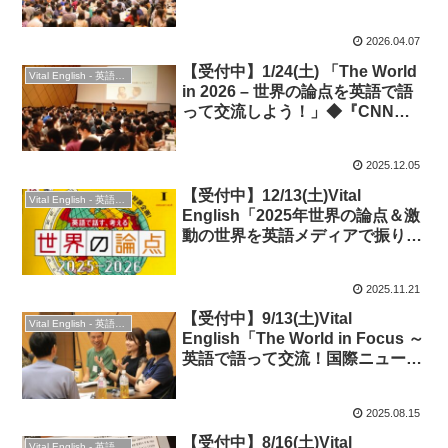
ル・イランから読み解
く」“Global Turbulence and
2026.04.07
Japan’s Security”◆英語イベン
ト
【受付中】1/24(土) 「The World
Vital English - 英語勉強会
in 2026 – 世界の論点を英語で語
って交流しよう！」◆『CNN
English Express』誌1月号特集
連動
2025.12.05
【受付中】12/13(土)Vital
Vital English - 英語勉強会
English「2025年世界の論点＆激
動の世界を英語メディアで振り返
る」 ◆オンライン・時事英語
2025.11.21
【受付中】9/13(土)Vital
Vital English - 英語勉強会
English「The World in Focus ～
英語で語って交流！国際ニュー
ス・トピックの話し方」 ★時事
英語・会話＆交流！
2025.08.15
【受付中】8/16(土)Vital
Vital English - 英語勉強会