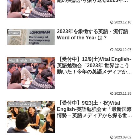
題の英語から振り返る2023年」
& オンライン忘年会
2023.12.10
2023年を象徴する英語・流行語
column
Word of the Year は？
2023.12.07
【受付中】12/9(土)Vital English-
Vital English - 英語勉強会
英語勉強会「2023年 世界はこう
動いた！今年の英語メディアから
探る世界の重大事」★時事英語
2023.11.25
【受付中】9/23(土・祝)Vital
Vital English - 英語勉強会
English-英語勉強会★「最新国際
情勢 – 英語メディアから探る世界
の動き・英語表現」
2023.09.02