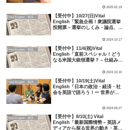
Culture Empire”◆英語イベント
2025.02.19
【受付中】10/27(日)Vital
Vital English - 英語勉強会
English「緊急企画！衆議院選挙
投開票 – 選挙のしくみ・論点、政
治改革の道のり」◆オンライン時
事英語
2024.10.17
【受付中】11/4(祝)Vital
Vital English - 英語勉強会
English「直前スペシャル！どう
なる米国大統領選挙？ – 仕組みや
最新情勢を知って会話しよう！」
◆オンライン時事英語
2024.10.10
【受付中】10/19(土)Vital
Vital English - 英語勉強会
English「日本の政治・経済・社
会を英語で語ろう！ー 世界が報
じる日本。どう英語で日本を説明
する？」
2024.09.27
【受付中】8/10(土) Vital
Vital English - 英語勉強会
English「最新国際情勢 – 英語メ
ディアから探る世界の動き・英語