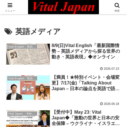
日本最大級の英語コミュニティ・Bilingual Professionals Network
メニュー
検索
英語メディア
8/9(日)Vital English「最新国際情
Vital English - 英語勉強会
勢 – 英語メディアから探る世界の
動き・英語表現」◆オンライン
2026.07.23
【満員！★特別イベント・会場変
Vital English - 英語勉強会
更】7/17(金)「Talking About
Japan – 日本の論点を英語で語っ
て交流しよう！」★CNN English
Express連動★橋本美穂さん（会
2026.06.18
議通訳者）緊急参戦！
【受付中】May 23: Vital
Vital Japan －Bilingual Professionals Network
Japan◆「激動の世界と日本の安
全保障 – ウクライナ・イスラエ