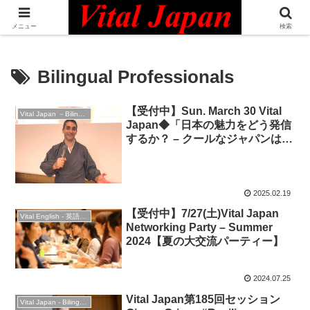
日本最大級の英語コミュニティ・Bilingual Professionals Network
メニュー
検索
Bilingual Professionals
【受付中】Sun. March 30 Vital
Vital Japan －Bilingual Professionals Network
Japan◆「日本の魅力をどう発信
するか？ – クールなジャパンは間
違いだらけ！？」”The Next
Generation of Japan’s Pop
Culture Empire”◆英語イベント
2025.02.19
【受付中】7/27(土)Vital Japan
Vital English - 英語勉強会
Networking Party – Summer
2024【夏の大交流パーティー】
2024.07.25
Vital Japan第185回セッション
Vital Japan - Bilingual Professionals Network