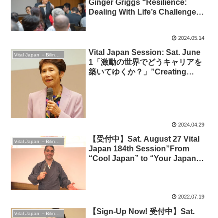
Ginger Griggs “Resilience:
Dealing With Life’s Challenges”
: 2024年4月20日
2024.05.14
Vital Japan Session: Sat. June
Vital Japan －Bilingual Professionals Network
1「激動の世界でどうキャリアを
築いてゆくか？」”Creating
YOUR UNIQUE career in a
turbulent world”
2024.04.29
【受付中】Sat. August 27 Vital
Vital Japan －Bilingual Professionals Network
Japan 184th Session”From
“Cool Japan” to “Your Japan” –
どのような日本を発信すべきか
2022.07.19
【Sign-Up Now! 受付中】Sat.
Vital Japan －Bilingual Professionals Network