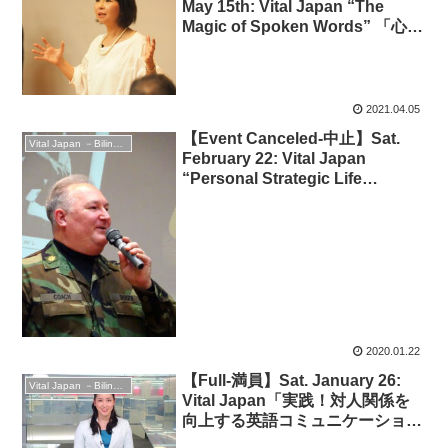
May 15th: Vital Japan “The
Magic of Spoken Words” 「心を
揺さぶる英語の伝え方 – 書かれた
言葉以上の情報をいかに伝える
か」◆Vital Japan Online
Session 復活第一弾
2021.04.05
【Event Canceled-中止】Sat.
Vital Japan －Bilingual Professionals Network
February 22: Vital Japan
“Personal Strategic Life
Planning” 「戦略的ライフ・プラ
ンニング – キャリア＆プライベー
ト、人生を充実させる方法を語ろ
う！」◆英語セミナー
2020.01.22
【Full-満員】Sat. January 26:
Vital Japan －Bilingual Professionals Network
Vital Japan「実践！対人関係を
向上する英語コミュニケーション
力」