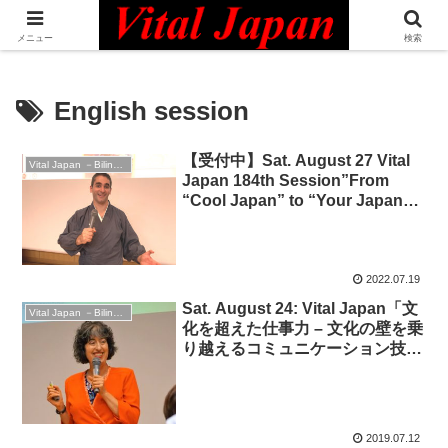
日本最大級の英語コミュニティ・Bilingual Professionals Network
メニュー
検索
English session
【受付中】Sat. August 27 Vital
Vital Japan －Bilingual Professionals Network
Japan 184th Session”From
“Cool Japan” to “Your Japan” –
どのような日本を発信すべきか
2022.07.19
Sat. August 24: Vital Japan「文
Vital Japan －Bilingual Professionals Network
化を超えた仕事力 – 文化の壁を乗
り越えるコミュニケーション技
術」”Communicating Across
Cultures in the Workplace”
2019.07.12