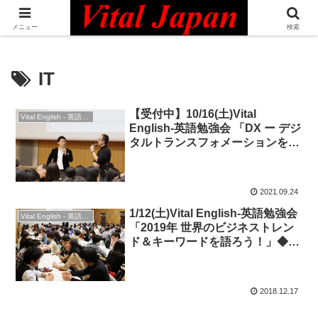
日本最大級の英語コミュニティ・Bilingual Professionals Network
メニュー
検索
IT
【受付中】10/16(土)Vital
Vital English - 英語勉強会
English-英語勉強会 「DX ー デジ
タルトランスフォメーションを英
語で学ぼう！」◆ビジネス英語編
2021.09.24
1/12(土)Vital English-英語勉強会
Vital English - 英語勉強会
「2019年 世界のビジネストレン
ド＆キーワードを語ろう！」◆ビ
ジネス英語
2018.12.17