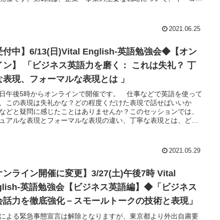
トを英語でご紹介し、考え方や表現方法を学びます。知っておく
著名な経営戦略、日常でも役に立つ戦略等を英語で分かりやすく
します。さらに、ダイアログや会話アクティビティにて、これら
2021.06.25
すときに必要な英語表現をご紹介。具体的なケーススタディなど
えながら、英語で会話してゆきます。この分野についての知識の
付中】6/13(日)Vital English-英語勉強会◆【オン
方も、既に予備知識があって英語で知識をを深めたい方・意見交
たい方も、どうぞお気軽にご参加ください。
イン】 「ビジネス英語力を磨く： これは失礼？ 丁
な表現、フォーマルな表現とは 」
日午後5時からオンラインで開催です。 仕事などで英語を使って
、この表現は失礼かな？どの程度くだけた表現で話せばいいか
などと疑問に感じたことはありませんか？このセッションでは、
ュアルな表現とフォーマルな表現の違い、丁寧な表現とは、どの
な場面でどのような表現を用いるのが良いのかなどをご紹介しな
、ビジネスで使える英語会話力に磨きをかけます。
2021.05.29
ンライン開催に変更】3/27(土)午後7時 Vital
nglish-英語勉強会【ビジネス英語編】◆「ビジネス
会話力を徹底強化－スモールトークの技術と表現」
による緊急事態宣言は解除となりますが、東京都より外出自粛要