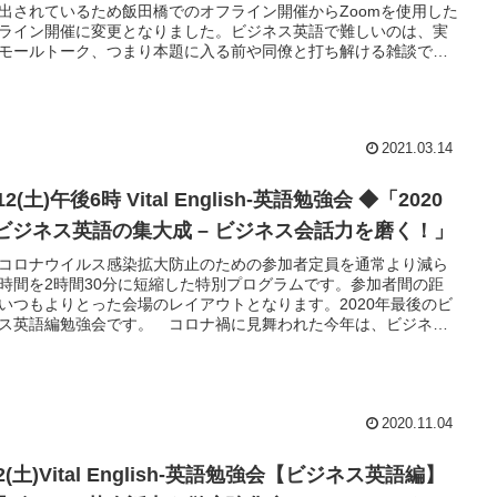
出されているため飯田橋でのオフライン開催からZoomを使用した
ライン開催に変更となりました。ビジネス英語で難しいのは、実
モールトーク、つまり本題に入る前や同僚と打ち解ける雑談で
このセッションでは、ビジネス英会話、特にスモールトーク力を
ます。ミーティングの前、食事の席、オフィスなど、どんな会話
ち解けるか、場を盛りあげるか、そのテクニックや英語表現を考
トレーニングします。様々な話題を、巧みに話しができるように
2021.03.14
ためのセッション。新たな表現やテクニックをご紹介しますの
沢山会話をして、一緒に楽しみましょう！
/12(土)午後6時 Vital English-英語勉強会 ◆「2020
 ビジネス英語の集大成 – ビジネス会話力を磨く！」
コロナウイルス感染拡大防止のための参加者定員を通常より減ら
時間を2時間30分に短縮した特別プログラムです。参加者間の距
いつもよりとった会場のレイアウトとなります。2020年最後のビ
ス英語編勉強会です。 コロナ禍に見舞われた今年は、ビジネス
野でも新たなコミュニケーションスタイルや行動様式が生まれま
。 このセッションでは、ビジネスで必要な英語会話力を磨きま
2020年を振り返り、沢山会話し、実践しましょう！
2020.11.04
12(土)Vital English-英語勉強会【ビジネス英語編】