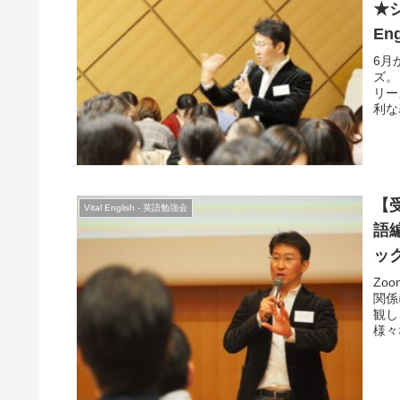
★シ
E
ー
6月
ズ。 
リー
利な
ーニ
を使
のセ
レー
た、
【受
Vital English - 英語勉強会
語
ッ
Zo
関係
観し
様々
現す
やグ
増強
し、