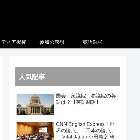
メディア掲載
参加の感想
英語勉強
人気記事
国会、衆議院、参議院の英
語は？【英語翻訳】
CNN English Express「世
界の論点」「日本の論点」
― Vital Japan 小田康之 執