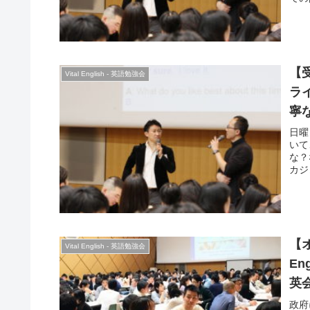
セプ
べき
解説
を話
を交
【受
ない
Vital English - 英語勉強会
換し
ラ
寧
日曜
いて
な？
カジ
よう
がら
【オ
Vital English - 英語勉強会
E
英
政府