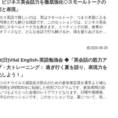
「ビジネス英会話力を徹底強化◇スモールトークの
術と表現」
ネス英語で難しいのは、実はスモールトーク、つまり本題に入る
同僚と打ち解ける雑談です。このセッションでは、ビジネス英会
特にスモールトーク力を磨きます。ミーティングの前、食事の
オフィスなど、どんな会話で打ち解けるか、場を盛りあげるか、
テクニックや英語表現を考え、トレーニングします。様々な話題
巧みに話しができるようになるためのセッション。新たな表現や
ニックをご紹介しますので、沢山会話をして、一緒に楽しみまし
2020.08.29
！
0(日)Vital English-英語勉強会 ◆「英会話の筋力ア
プ・大トレーニング： 過ぎ行く夏を語り、表現力を
化しよう！」
コロナウイルス感染拡大防止のための参加者定員を通常より減ら
時間を2時間30分に短縮した特別プログラムです。参加者間の距
いつもよりとった会場のレイアウトとなります。日曜午後開催、
中心のセッションです。このセッションでは、夏について、気候
クティビティーなど様々な英語表現を学び、会話をしてゆきま
たくさん英語を話したい方、ネイティブらしい表現を学びたい方
薦めのセッション。ロールプレイのダイアログなども使いながら
ティブらしい英語表現を学び、実践。英語での適切な会話表現