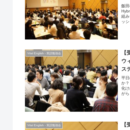
飯田
Hy
組み
ッシ
を徹
のコ
ィン
【受
Vital English - 英語勉強会
ウ
ス
平日
か？
化け
がら
イの
す。
【受
Vital English - 英語勉強会