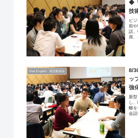
◆
技
ビジ
前や
話、
席、
その
を、
テク
ょう
8/3
Vital English - 英語勉強会
ッ
強
新型
し、
離を
会話
やア
す。
にお
ネイ