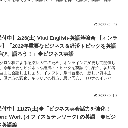
や広がり、効果的な語彙の記憶法、どのような辞書をどのように
すればよいのかなどもお伝えします。レクチャーのみならず、参
どうしでの英語での気軽な会話の時間も沢山設けますので多彩な
者での英語での会話や交流も楽しみましょう。
2022.02.20
付中】2/26(土) Vital English-英語勉強会 【オンラ
ン】「2022年重要なビジネス＆経済トピックを英語
学び、語ろう！」◆ビジネス英語
クロン株による感染拡大中のため、オンラインに変更して開催し
。今年重要なビジネスや経済のトピックを英語でご紹介。参加者
自由に会話しましょう。インフレ、岸田首相の「新しい資本主
、働き方の変化、キャリアの行方、悪い円安、コロナのインパク
、重要なテーマが目白押しです。レクチャーやロールプレイのオ
ナル・ダイアログ等、重要な英語表現、単語をご紹介します。多
参加者と会話＆交流し、英語での会話を楽しみましょう！
2022.02.10
受付中】11/27(土)◆「ビジネス英会話力を強化！
brid Work (オフィス＆テレワーク) の英語」◆ビジ
ス英語編