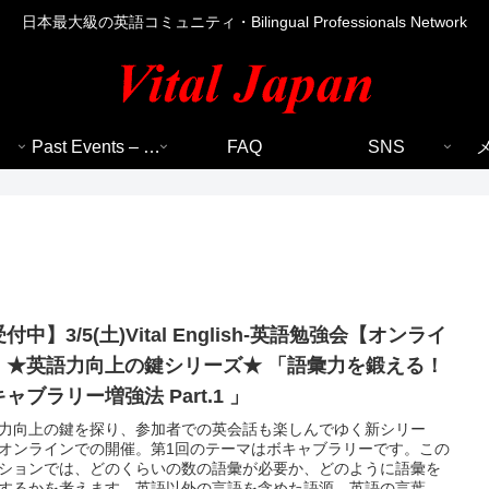
日本最大級の英語コミュニティ・Bilingual Professionals Network
Past Events – 過去のイベント
FAQ
SNS
付中】3/5(土)Vital English-英語勉強会【オンライ
】★英語力向上の鍵シリーズ★ 「語彙力を鍛える！
ャブラリー増強法 Part.1 」
力向上の鍵を探り、参加者での英会話も楽しんでゆく新シリー
オンラインでの開催。第1回のテーマはボキャブラリーです。この
ションでは、どのくらいの数の語彙が必要か、どのように語彙を
するかを考えます。英語以外の言語を含めた語源、英語の言葉の