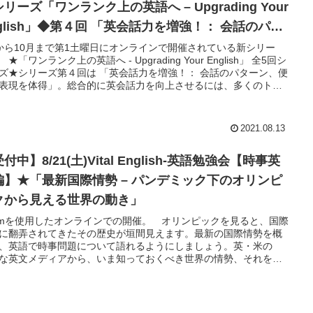
リーズ「ワンランク上の英語へ – Upgrading Your
nglish」◆第４回 「英会話力を増強！： 会話のパタ
ン、便利な表現を体得」
から10月まで第1土曜日にオンラインで開催されている新シリー
★「ワンランク上の英語へ - Upgrading Your English」 全5回シ
ズ★シリーズ第４回は 「英会話力を増強！： 会話のパターン、便
表現を体得」。総合的に英会話力を向上させるには、多くのトレ
ングが必要ですが、いくつかの重要なパターンや便利な表現方法
えるようになるだけでも、会話が劇的にスムーズになります。こ
ッションでは、知っておくべき頻出かつ重要な表現パターンをト
2021.08.13
ニング。会話がスムーズに進む便利な表現もご紹介します。ま
英語での会話の秘訣についても考えます。
付中】8/21(土)Vital English-英語勉強会【時事英
編】★「最新国際情勢 – パンデミック下のオリンピ
クから見える世界の動き」
omを使用したオンラインでの開催。 オリンピックを見ると、国際
に翻弄されてきたその歴史が垣間見えます。最新の国際情勢を概
、英語で時事問題について語れるようにしましょう。英・米の
な英文メディアから、いま知っておくべき世界の情勢、それを表
るための英語表現、ボキャブラリーをご紹介します。1対1の会話
ループでのディスカッションを通じて、英語での表現力を実践、
してゆきます。各自どんな出来事に注目しているかなどもシェア
英語で世界の問題を話しまくりましょう。