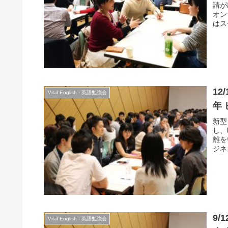
請が
オン
はス
す。
磨き
で打
え、
なる
で、
12
Vital English - 英語勉強会
年
新型
し、
離を
ジネ
の分
した
す。
9/
Vital English - 英語勉強会