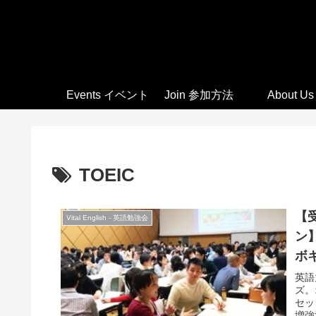
Events イベント
Join 参加方法
About Us
TOEIC
【受
Vital English - 英語勉強会
ン
ボキ
英語
ズ。
セッ
増強