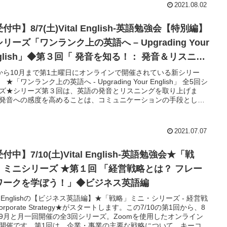
2021.08.02
付中】8/7(土)Vital English-英語勉強会【特別編】
リーズ「ワンランク上の英語へ – Upgrading Your
nglish」◆第３回「 発音を知る！： 発音＆リスニン
を改善」
から10月まで第1土曜日にオンラインで開催されている新シリー
★「ワンランク上の英語へ - Upgrading Your English」 全5回シ
ズ★シリーズ第３回は、英語の発音とリスニングを取り上げま
発音への感度を高めることは、コミュニケーションの手段として
語には非常に重要です。このセッションでは、英語の発音とはど
うな特徴があるのが、英語と日本語の音の違い、発音記号、発音
ツ、プロソディー（リズム等）を解説し、実践的にトレーニン
2021.07.07
さらにリスニング力を向上させるための発音のポイントについて
説してゆきます。米国の発音を中心に取り上げますが、英国等
付中】7/10(土)Vital English-英語勉強会★「戦
なアクセントにも目配り。会話アクティビティでは、気軽で楽し
題を取り上げ、英会話の瞬発力を高めてゆきます。
ニシリーズ ★第１回 「経営戦略とは？ フレー
ワークを学ぼう！」◆ビジネス英語編
tal Englishの【ビジネス英語編】★「戦略」ミニ・シリーズ - 経営戦
Corporate Strategy★がスタートします。この7/10の第1回から、8
9月と月一回開催の全3回シリーズ。Zoomを使用したオンライン
開催です。第1回は、企業・事業の主要な戦略について、キーコン