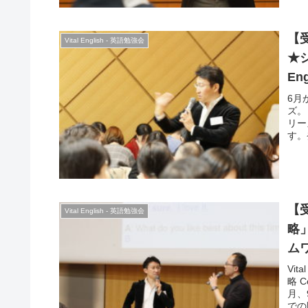
【受
Vital English - 英語勉強会
★シ
E
グ
6月
ズ。 
リー
す。
の英
のよ
のコ
グ。
も解
【受
様々
Vital English - 英語勉強会
い話
略」ミ
ム
Vi
略 
月、
での