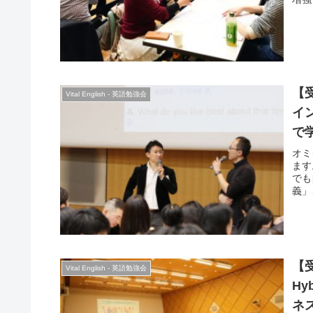
関連
活用
加者
参加
【受
Vital English - 英語勉強会
イ
で
オミ
ます
でも
義」
ト等
リジ
彩な
【
Vital English - 英語勉強会
Hy
ネ