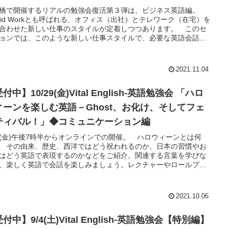
橋で開催するリアルの勉強会復活第３弾は、ビジネス英語編。
brid Workとも呼ばれる、オフィス（出社）とテレワーク（在宅）を
合わせた新しい仕事のスタイルが定着しつつあります。 このセ
ョンでは、このような新しい仕事スタイルで、必要な英語会話力
底強化します。 ビジネスパーソンの1日をテーマに、オフィスで
ミュニケーション、同僚・上司との会話、テレワークでのミーテ
グ等を取り上げます。
2021.11.04
付中】10/29(金)Vital English-英語勉強会 「ハロ
ィーンを楽しむ英語－Ghost、お化け、そしてフェ
ティバル！」◆コミュニケーション編
(金)午後7時半からオンラインでの開催。 ハロウィーンとは何
 その由来、歴史、西洋ではどう祝われるのか、日本の習慣やお
はどう英語で表現するのかなどをご紹介。関連する言葉を学びな
、楽しく英語で会話を楽しみましょう。レクチャーやロールプレ
オリジナル・ダイアログで、様々な英語表現、単語をご紹介しま
2021.10.06
付中】9/4(土)Vital English-英語勉強会【特別編】