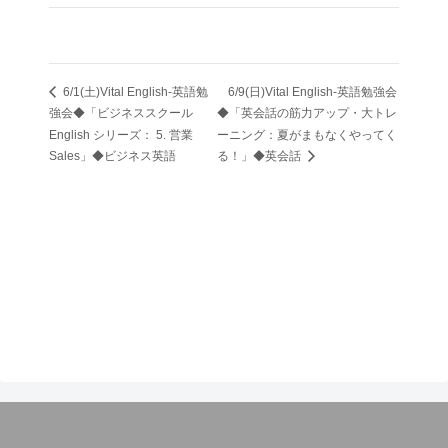
6/1(土)Vital English-英語勉
6/9(日)Vital English-英語勉強会
強会◆「ビジネススクール
◆「英会話の筋力アップ・大トレ
English シリーズ： 5. 営業
ーニング：夏がまもなくやってく
Sales」◆ビジネス英語
る！」◆英会話