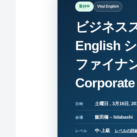
受付中
Vital English
ビジネス
English
ファイナ
Corporate
土曜日 , 3月16日, 201
日時
飯田橋 – Iidabashi
会場
中-上級
レベルの詳
レベル