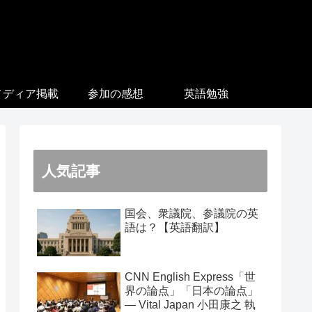
メディア掲載
参加の感想
英語勉強
人気記事
国会、衆議院、参議院の英
語は？【英語翻訳】
CNN English Express「世
界の論点」「日本の論点」
― Vital Japan 小田康之 執