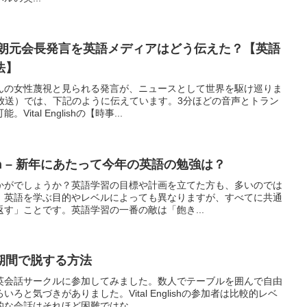
喜朗元会長発言を英語メディアはどう伝えた？【英語
法】
んの女性蔑視と見られる発言が、ニュースとして世界を駆け巡りま
オ放送）では、下記のように伝えています。3分ほどの音声とトラン
tal Englishの【時事...
olution – 新年にあたって今年の英語の勉強は？
かがでしょうか？英語学習の目標や計画を立てた方も、多いのでは
、英語を学ぶ目的やレベルによっても異なりますが、すべてに共通
す」ことです。英語学習の一番の敵は「飽き...
期間で脱する方法
英会話サークルに参加してみました。数人でテーブルを囲んで自由
ろと気づきがありました。Vital Englishの参加者は比較的レベ
な会話はそれほど困難ではな...