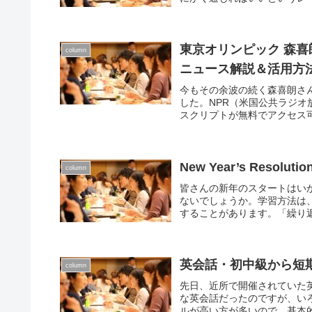
東京オリンピック 森
column
ニュース解説＆活用方
今もその余波の続く森喜朗さ
した。NPR（米国公共ラジ
スクリプトが無料でアクセス可能。Vi
New Year’s Res
column
皆さんの新年のスタートはい
ないでしょうか。学習方法は
することがあります。「繰り返
英会話・初中級から短
column
先日、近所で開催されていた
な英会話だったのですが、いろい
ルが高い方が多いので、基本的