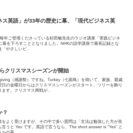
ネス英語」が33年の歴史に幕、「現代ビジネス英
 Englishにも毎年ご登壇くださっている杉田敏先生のラジオ講座「実践ビジネ
に幕を下ろすこととなりました。NHKの語学講座で最長記録とな
「やさしいビ...
翌日からクリスマスシーズンが開始
giving（感謝祭）ですね。Turkey（七面鳥）を焼いて、家族、親戚
翌日の金曜日からはクリスマスシーズンがスタート。ツリーを飾り
ます。クリスマス商戦が...
か？
談をよく受けますが、その中で多い質問は「文法は勉強した方が良
Yes です。英語で言うなら、The short answer is "Yes".と
の英...