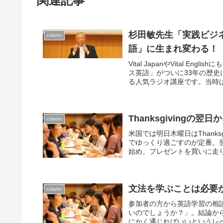
関連記事
杉田敏先生「実践ビジ
column
語」に生まれ変わる！
Vital JapanやVital
ス英語」がついに33年の歴史
る人気ラジオ講座です。当時は
Thanksgivingの
column
米国では明日木曜日はThanks
でゆっくり過ごすのが定番。
始め、プレゼントを買いに走り
文法を学ぶことは必要
column
参加者の方から英語学習の相
いのでしょうか？」。結論から言うと 
にかく通じればいいというレベル