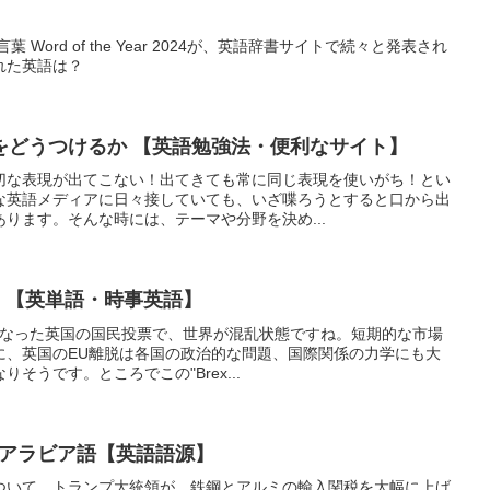
 Word of the Year 2024が、英語辞書サイトで続々と発表され
れた英語は？
をどうつけるか 【英語勉強法・便利なサイト】
切な表現が出てこない！出てきても常に同じ表現を使いがち！とい
な英語メディアに日々接していても、いざ喋ろうとすると口から出
ります。そんな時には、テーマや分野を決め...
仕方 【英単語・時事英語】
結果となった英国の国民投票で、世界が混乱状態ですね。短期的な市場
に、英国のEU離脱は各国の政治的な問題、国際関係の力学にも大
そうです。ところでこの"Brex...
源はアラビア語【英語語源】
ついて。トランプ大統領が、鉄鋼とアルミの輸入関税を大幅に上げ