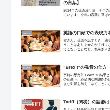
の言葉】
2024年の英語流行語、今年の言葉
ています。今年の言葉に選ば
英語の口頭での表現力
column
皆さん、英語を話すとき、適
うことはありませんか？様々
てこないことなど、私も多々あ
“Brexit”の発音の
column
事前の想定外"Leave"の
の乱高下、経済的な問題以外
きな影響を与えてゆくことになり
Tariff（関税）の語
column
ちょっと時事的話題と語源に