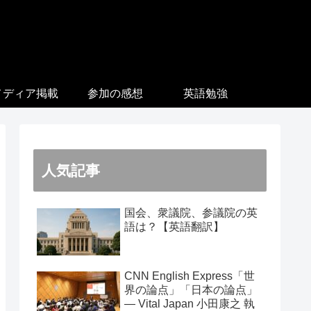
メディア掲載
参加の感想
英語勉強
人気記事
国会、衆議院、参議院の英
語は？【英語翻訳】
CNN English Express「世
界の論点」「日本の論点」
― Vital Japan 小田康之 執