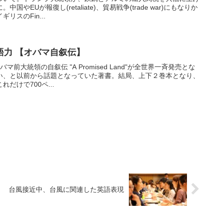
やEUが報復し(retaliate)、貿易戦争(trade war)にもなりか
スのFin...
語力 【オバマ自叙伝】
バマ前大統領の自叙伝 "A Promised Land"が全世界一斉発売とな
い、と以前から話題となっていた著書。結局、上下２巻本となり、
だけで700ペ...
台風接近中、台風に関連した英語表現