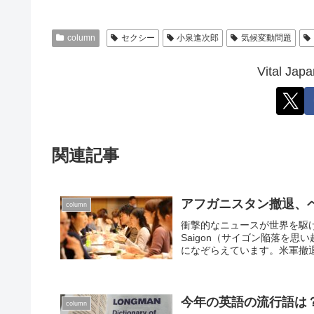
column
セクシー
小泉進次郎
気候変動問題
Vital 
関連記事
アフガニスタン撤退、
column
衝撃的なニュースが世界を駆け巡ってい
Saigon（サイゴン陥落を
になぞらえています。米軍撤退後
今年の英語の流行語は？ Wo
column