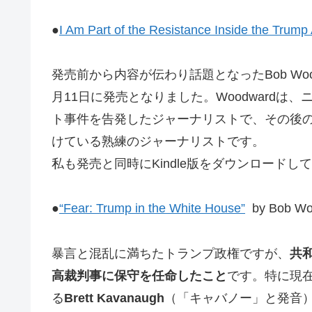
●
I Am Part of the Resistance Inside the Trump 
発売前から内容が伝わり話題となったBob Woo
月11日に発売となりました。Woodward
ト事件を告発したジャーナリストで、その後
けている熟練のジャーナリストです。
私も発売と同時にKindle版をダウンロード
●
“Fear: Trump in the White House”
by Bob Wo
暴言と混乱に満ちたトランプ政権ですが、
共
高裁判事に保守を任命したこと
です。特に現
る
Brett Kavanaugh
（「キャバノー」と発音