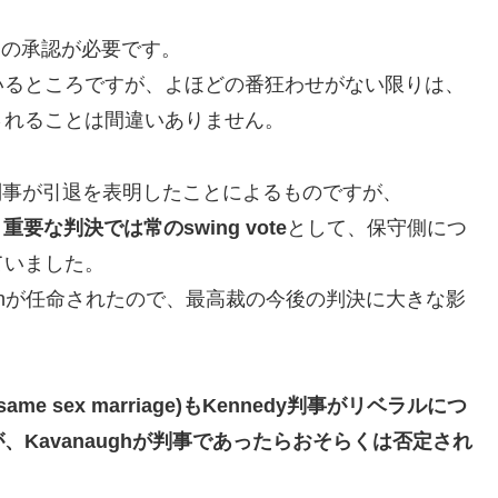
e)の承認が必要です。
いるところですが、よほどの番狂わせがない限りは、
されることは間違いありません。
edy判事が引退を表明したことによるものですが、
、
重要な判決では常のswing vote
として、保守側につ
ていました。
ughが任命されたので、最高裁の今後の判決に大きな影
e sex marriage)もKennedy判事がリベラルにつ
Kavanaughが判事であったらおそらくは否定され