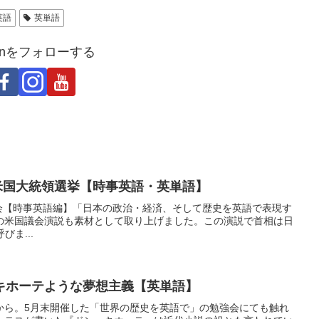
英語
英単語
Japanをフォローする
る米国大統領選挙【時事英語・英単語】
-英語勉強会【時事英語編】「日本の政治・経済、そして歴史を英語で表現す
の米国議会演説も素材として取り上げました。この演説で首相は日
呼びま...
ン・キホーテような夢想主義【英単語】
から。5月末開催した「世界の歴史を英語で」の勉強会にても触れ