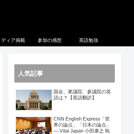
メディア掲載
参加の感想
英語勉強
人気記事
国会、衆議院、参議院の英
語は？【英語翻訳】
CNN English Express「世
界の論点」「日本の論点」
― Vital Japan 小田康之 執