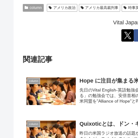
column
アメリカ政治
アメリカ最高裁判事
時事
Vital 
関連記事
Hope に注目が集ま
column
先日のVital English
る」の勉強会では、安倍首相
米同盟を"Alliance of Hope"と
Quixoticとは、ド
column
昨日の米国ラジオ放送の話題