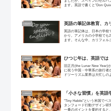
ましたが、スペインのセルバ
ます。英語で書くと"Don Quix
英語の筆記体教育、カ
column
英語の筆記体は、日本の学校
かり。アメリカの小学校でも20
ます。そんな中、カリフォルニ
ひつじ年は、英語では「
column
旧正月(the Lunar Ne
に祝う中国・中華系の旅行者
ドツーリズム業界は大忙しのよ
「小さな習慣」を英語
column
"Tiny Habits"という
タンフォード行動デザイン研
一番のポイントを要約すると、