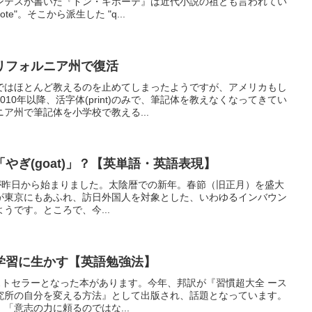
ンテスが書いた『ドン・キホーテ』は近代小説の祖とも言われてい
ote"。そこから派生した "q...
リフォルニア州で復活
ではほとんど教えるのを止めてしまったようですが、アメリカもし
10年以降、活字体(print)のみで、筆記体を教えなくなってきてい
ア州で筆記体を小学校で教える...
やぎ(goat)」？【英単語・英語表現】
w Year)が昨日から始まりました。太陰暦での新年。春節（旧正月）を盛大
が東京にもあふれ、訪日外国人を対象とした、いわゆるインバウン
うです。ところで、今...
学習に生かす【英語勉強法】
米国でベストセラーとなった本があります。今年、邦訳が『習慣超大全 ース
究所の自分を変える方法』として出版され、話題となっています。
「意志の力に頼るのではな...