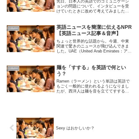
先日、日本人の英語でのコミュニケーシ
ョンの問題について、インタビューを受
けていたときに改めて考えてみました。
外国人とのビジネスや意見表明の場で、
英語は十分にうまいのにもかかわらず、
なぜ伝わらない人がいるのか。英語を日
英語ニュースを簡潔に伝えるNPR
column
本語で話しているからです...
【英語ニュース記事＆音声】
ちょっと世界的な話題から。今週、中東
関連で驚きのニュースが飛び込んできま
した。UAE（United Arab Emirates：アラ
ブ首長国連邦）が、イスラエルと国交を
正常化するとの話。UAEとイスラエル
が、水面下で密接な関係にあるのは公
麺を「すする」を英語で何とい
column
然...
う？
Ramen（ラーメン）という単語は英語で
もごく一般的に使われるようになりまし
たが、西洋人は麺を音を立ててすする習
慣がありません。日本に来た外国人をラ
ーメンやそば屋に連れて行って "Slurp it!"
なんて食べ方を教えた人もいらっしゃる
か...
Sexy はおかしいか？