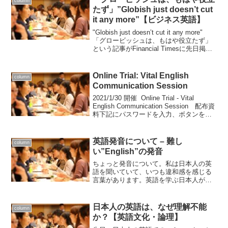
column
たず」”Globish just doesn’t cut
it any more”【ビジネス英語】
"Globish just doesn’t cut it any more"
「グロービッシュは、もはや役立たず」
という記事がFinancial Timesに先日掲載
されていました。グロービッシュとは、
非ネイティブ向けに語彙を1500語のみ...
Online Trial: Vital English
column
Communication Session
2021/1/30 開催 Online Trial - Vital
English Communication Session 配布資
料下記にパスワードを入力、ボタンを押
して、配布資料をダウンロードくださ
い。
英語発音について – 難し
column
い”English”の発音
ちょっと発音について。私は日本人の英
語を聞いていて、いつも違和感を感じる
言葉があります。英語を学ぶ日本人がお
そらく一番頻繁に口にする単語
"English"。なかなか、くせ者です。どこ
が変か。まずは、最初の"E"。日本人は
日本人の英語は、なぜ理解不能
column
「イ」の音で発音し...
か？【英語文化・論理】