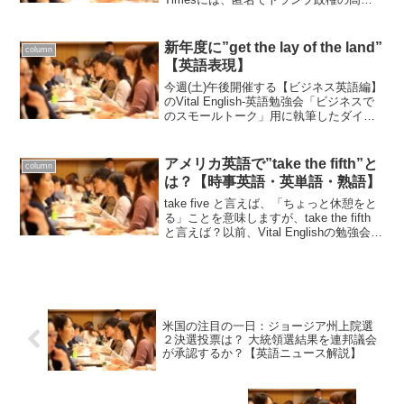
がトランプ大統領に抵抗する内部の様子
を明かしています。次のリンクで読めま
す。比較的短い論考なので米国政治に興
新年度に”get the lay of the land”
column
味のある...
【英語表現】
今週(土)午後開催する【ビジネス英語編】
のVital English-英語勉強会「ビジネスで
のスモールトーク」用に執筆したダイア
ログに "the lay of the land" という慣用表
現がでてきます。東京オフィスからやっ
てきた同僚に...
アメリカ英語で”take the fifth”と
column
は？【時事英語・英単語・熟語】
take five と言えば、「ちょっと休憩をと
る」ことを意味しますが、take the fifth
と言えば？以前、Vital Englishの勉強会の
ダイアログの中でもご紹介したことあり
ますね。「それについてはしゃべりたく
ない！」という...
米国の注目の一日：ジョージア州上院選
２決選投票は？ 大統領選結果を連邦議会
が承認するか？【英語ニュース解説】