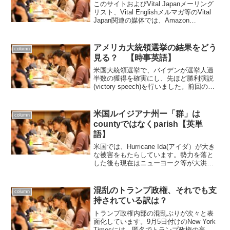
このサイトおよびVital Japanメーリング
リスト、Vital Englishメルマガ等のVital
Japan関連の媒体では、Amazon
associateをはじめアフィリエイトリンク
を含む場合があります。ご了承の上、ご
利用ください...
アメリカ大統領選挙の結果をどう
column
見る？ 【時事英語】
米国大統領選挙で、バイデンが選挙人過
半数の獲得を確実にし、先ほど勝利演説
(victory speech)を行いました。前回の
【時事英語編】で大統領選挙について取
り上げたこともあり、今回の結果につい
てご質問も結構届ていますので、これま
米国ルイジアナ州ー「群」は
column
での大統...
countyではなくparish【英単
語】
米国では、Hurricane Ida(アイダ）が大き
な被害をもたらしています。勢力を落と
した後も現在はニューヨーク等が大洪水
となっていますが、最も大きな被害を受
けたのは最初に上陸したルイジアナ州で
す。このニュースを米国の放送で見てい
混乱のトランプ政権、それでも支
column
ました。...
持されている訳は？
トランプ政権内部の混乱ぶりが次々と表
面化しています。9月5日付けのNew York
Timesには、匿名でトランプ政権の高官