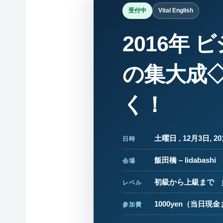
受付中
Vital English
2016年 
の集大成
く！
土曜日 , 12月3日, 201
日時
飯田橋 – Iidabashi
会場
初級から上級まで
レベル
1000yen
（当日現金ま
参加費