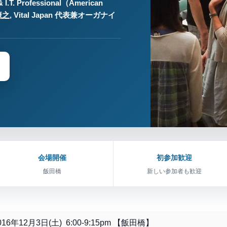
& I.T. Professional（American
康之
, Vital Japan 代表兼オーガナイ
会場開催
初参加歓迎
飯田橋
新しい参加者も歓迎
2016年12月3日(土) 6:00-9:15pm 【飯田橋】