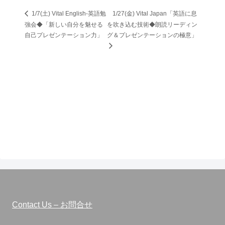
1/7(土) Vital English-英語勉
1/27(金) Vital Japan「英語に息
強会◆「新しい自分を魅せる
を吹き込む技術◆朗読リーディン
自己プレゼンテーション力」
グ＆プレゼンテーションの極意」
Contact Us – お問合せ