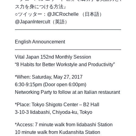
ス力を身につける方法』
○ツイッター：@JICRochelle （日本語）
@JapanIntercult（英語）
────────────────────────────────────
English Announcement
———————————————————————-
Vital Japan 152nd Monthly Session
“8 Habits for Better Workstyle and Productivity”
*When: Saturday, May 27, 2017
6:30-9:15pm (Door open 6:00pm)
Networking Party to follow at an Italian restaurant
*Place: Tokyo Shigoto Center – B2 Hall
3-10-3 Iidabashi, Chiyoda-ku, Tokyo
*Access: 7 minute walk from Iidabashi Station
10 minute walk from Kudanshita Station