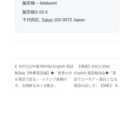
飯田橋 – Iidabashi
飯田橋3-10-3
千代田区
,
Tokyo
102-0072
Japan
5/27(土)午後2時Vital English-英語
【満員】6/3(土)Vital
勉強会【時事英語編】◆「世界の今
English-英語勉強会◆「英
を英語で語る！- トランプ政権の
語でユーモア – 面白くなる
今、北朝鮮をめぐる動き」
英語の話し方」【田町】