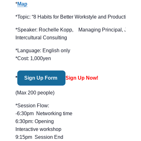
*
Map
*Topic: “8 Habits for Better Workstyle and Productivity”
*Speaker: Rochelle Kopp, Managing Principal, Japan
Intercultural Consulting
*Language: English only
*Cost: 1,000yen
*
Sign Up Form
Sign Up Now!
(Max 200 people)
*Session Flow:
-6:30pm Networking time
6:30pm: Opening
Interactive workshop
9:15pm Session End