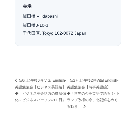
会場
飯田橋 – Iidabashi
飯田橋3-10-3
千代田区
,
Tokyo
102-0072
Japan
5/6(土)午後6時 Vital English-
5/27(土)午後2時Vital English-
英語勉強会【ビジネス英語編】
英語勉強会【時事英語編】
◆「ビジネス英会話力の徹底強
◆「世界の今を英語で語る！- ト
化～ビジネスパーソンの１日」
ランプ政権の今、北朝鮮をめぐ
る動き」