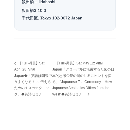
飯田橋 – Iidabashi
飯田橋3-10-3
千代田区
,
Tokyo
102-0072
Japan
【Full-満員】Sat.
【Full-満員】Sat.May 12: Vital
April 28: Vital
Japan「グローバルに活躍するための日
Japan◆「英語は朗読で
本的思考◇茶の湯の世界にヒントを探
うまくなる！ ～ 伝える
る」 “Japanese Tea Ceremony – How
ための１０のテクニッ
Japanese Aesthetics Differs from the
ク」◆英語セミナー
West”◆英語セミナー