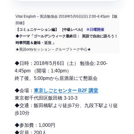
Vital English – 英語勉強会 2018年5月6日(日) 2:00-4:45pm 【飯
田橋】
【コミュニケーション編】 [中級レベル]
※日曜開催
◆テーマ「ゴールデンウィーク最終日： 英語で自由に語ろう！
時事問題＆趣味・近況 」
★英語onlyセッション – グループトーク中心★
◆日時：2018年5月6日（土） 勉強会: 2:00-
4:45pm （開場：1:40pm）
終了後、5:00pmから居酒屋にて懇親会
◆会場：
東京しごとセンター B2F 講堂
東京都千代田区飯田橋 3-10-3
◆交通：飯田橋駅より徒歩7分、九段下駅より徒
歩10分
◆参加費：1,000円
◆定員：200人