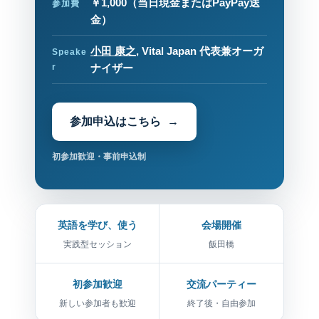
￥1,000
（当日現金またはPayPay送
参加費
金）
小田 康之
, Vital Japan 代表兼オーガ
Speake
r
ナイザー
参加申込はこちら
初参加歓迎・事前申込制
英語を学び、使う
会場開催
実践型セッション
飯田橋
初参加歓迎
交流パーティー
新しい参加者も歓迎
終了後・自由参加