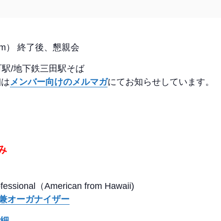
40pm） 終了後、懇親会
町駅/地下鉄三田駅そば
細は
メンバー向けのメルマガ
にてお知らせしています。
み
rofessional（American from Hawaii)
n 代表兼オーガナイザー
細