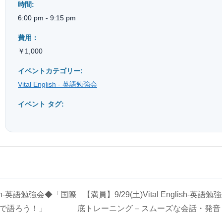
時間:
6:00 pm - 9:15 pm
費用：
￥1,000
イベントカテゴリー:
Vital English - 英語勉強会
イベント タグ:
glish-英語勉強会◆「国際
【満員】9/29(土)Vital English
で語ろう！」
底トレーニング – スムーズな会話・発