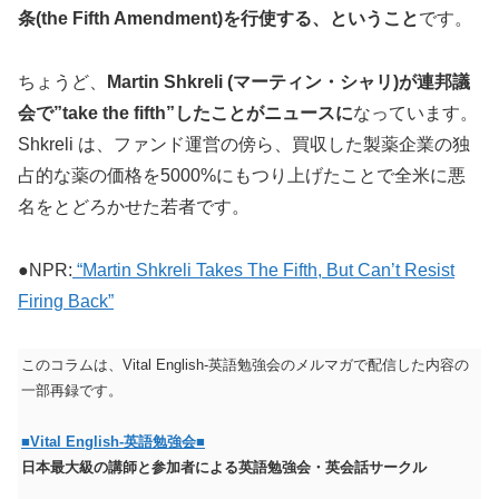
条(the Fifth Amendment)を行使する、ということ
です。
ちょうど、
Martin Shkreli (マーティン・シャリ)が連邦議
会で”take the fifth”したことがニュースに
なっています。
Shkreli は、ファンド運営の傍ら、買収した製薬企業の独
占的な薬の価格を5000%にもつり上げたことで全米に悪
名をとどろかせた若者です。
●NPR:
“Martin Shkreli Takes The Fifth, But Can’t Resist
Firing Back”
このコラムは、Vital English-英語勉強会のメルマガで配信した内容の
一部再録です。
■Vital English-英語勉強会■
日本最大級の講師と参加者による英語勉強会・英会話サークル