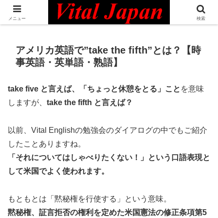
日本最大級の英語コミュニティ・Bilingual Professionals Network
メニュー
検索
アメリカ英語で”take the fifth”とは？【時
事英語・英単語・熟語】
take five と言えば、「ちょっと休憩をとる」こと
を意味
しますが、
take the fifth と言えば？
以前、Vital Englishの勉強会のダイアログの中でもご紹介
したことありますね。
「それについてはしゃべりたくない！」という口語表現と
して米国でよく使われます。
もともとは「黙秘権を行使する」という意味。
黙秘権、証言拒否の権利を定めた米国憲法の修正条項第5