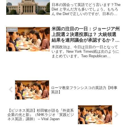
日本の国会って英語でどう言います？The
Diet と学んだ方も多いでしょう。もちろ
ん the Dietで正しいのですが、日本の事
情に詳しくない外国の人には Diet 言って
もなかなか伝わりません。diet ダイエッ
ト？食事療法のこと？とで...
米国の注目の一日：ジョージア州
column
上院選２決選投票は？ 大統領選
結果を連邦議会が承認するか？
【英語ニュース解説】
米国政治は、今日は注目の一日となって
います。New York Times紙は次のように
まとめています。Two Republican
candidates are trying to fend off
Democratic challenge...
ローマ教皇フランシスコの英語力【時事
英語】
【ビジネス英語】杉田敏が語る『外資系
企業の光と影』（NHKラジオ「実践ビジ
ネス英語」講師） – Vital Japan