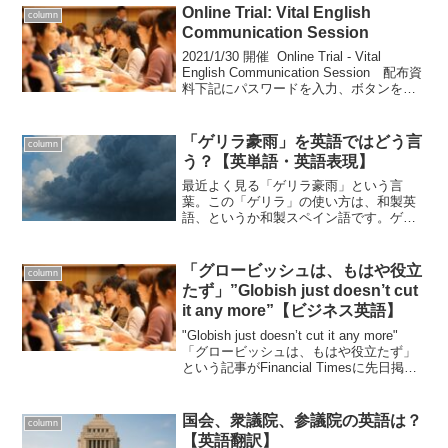
んな中、カリフォルニア州で筆記体を小
Online Trial: Vital English
column
学校で教える...
Communication Session
2021/1/30 開催 Online Trial - Vital
English Communication Session 配布資
料下記にパスワードを入力、ボタンを押
して、配布資料をダウンロードくださ
い。
「ゲリラ豪雨」を英語ではどう言
column
う？【英単語・英語表現】
最近よく見る「ゲリラ豪雨」という言
葉。この「ゲリラ」の使い方は、和製英
語、というか和製スペイン語です。ゲリ
ラは、guerrillaと綴ります。もともとスペ
イン語で戦争を意味する guerra（ゲー
ラ）という言う言葉に縮小辞（小さいこ
「グロービッシュは、もはや役立
column
とを意味...
たず」”Globish just doesn’t cut
it any more”【ビジネス英語】
"Globish just doesn’t cut it any more"
「グロービッシュは、もはや役立たず」
という記事がFinancial Timesに先日掲載
されていました。グロービッシュとは、
非ネイティブ向けに語彙を1500語のみ...
国会、衆議院、参議院の英語は？
column
【英語翻訳】