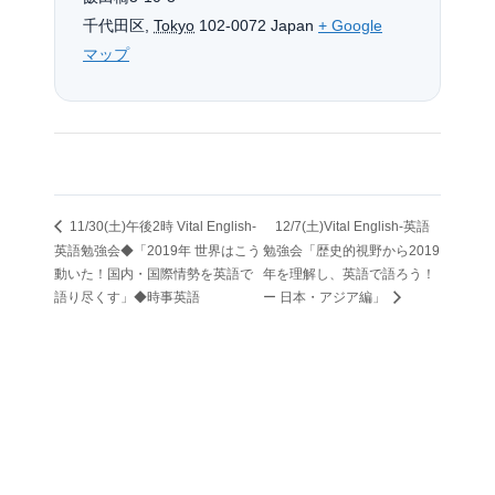
千代田区
,
Tokyo
102-0072
Japan
+ Google
マップ
11/30(土)午後2時 Vital English-
12/7(土)Vital English-英語
英語勉強会◆「2019年 世界はこう
勉強会「歴史的視野から2019
動いた！国内・国際情勢を英語で
年を理解し、英語で語ろう！
語り尽くす」◆時事英語
ー 日本・アジア編」