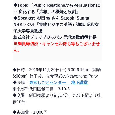
◆Topic 「Public RelationsからPersuasionに
～ 変化する「広報」の機能と役割」
◆Speaker: 杉田 敏 さん Satoshi Sugita
NHKラジオ「実践ビジネス英語」講師, 昭和女
子大学客員教授
株式会社プラップジャパン 元代表取締役社長
※満員締切済・キャンセル待ち等もございませ
ん。
◆日時：2019年11月30日(土) 6:30-9:15pm (開場
6:00pm) 終了後、立食形式のNetworking Party
◆会場：
東京しごとセンター 地下講堂
東京都千代田区飯田橋 3-10-3
◆交通：飯田橋駅より徒歩7分、九段下駅より徒
歩10分
◆参加費：1,000円