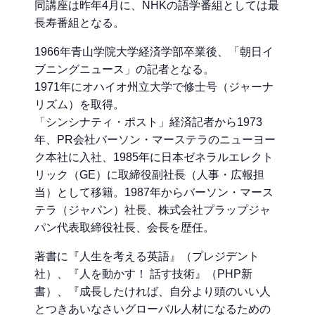
同講座は昨年4月に、NHKの語学番組としては最
長寿番組となる。
1966年青山学院大学経済学部卒業後、「朝日イ
ブニングニュース」の記者となる。
1971年にオハイオ州立大学で修士号（ジャーナ
リズム）を取得。
「シンシナティ・ポスト」経済記者から1973
年、PR会社バーソン・マーステラのニューヨー
ク本社に入社、1985年に日本ゼネラルエレクト
リック（GE）に取締役副社長（人事・広報担
当）として移籍。1987年からバーソン・マース
テラ（ジャパン）社長、株式会社プラップジャ
パン代表取締役社長、会長を歴任。
著書に『人生を考える英語』（プレジデント
社）、『人を動かす！ 話す技術』（PHP新
書）、『成長したければ、自分より頭のいい人
とつきあいなさいグローバル人材になるための