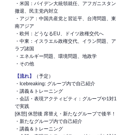
・米国：バイデン大統領就任、アフガニスタン
撤退、民主党内対立
・アジア：中国共産党と習近平、台湾問題、東
南アジア
・欧州：どうなるEU、ドイツ政権交代へ
・中東：イスラエル政権交代、イラン問題、ア
ラブ諸国
・エネルギー問題、環境問題、地政学
・その他
【流れ】
（予定）
・Icebreaking: グループ内で自己紹介
・講義＆トレーニング
・会話・表現アクティビティ：グループや1対1
で実践
[休憩] 休憩後 席替え・新たなグループで後半！
・新たなグループ内で自己紹介
・講義＆トレーニング