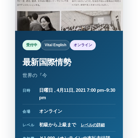
受付中
Vital English
オンライン
最新国際情勢
世界の『今
日曜日 , 4月11日, 2021 7:00 pm–9:30
日時
pm
オンライン
会場
初級から上級まで
レベルの詳細
レベル