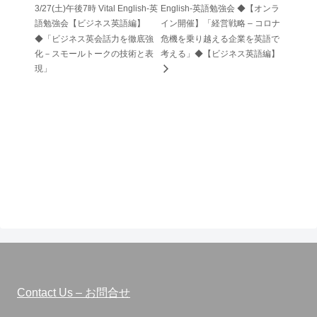
3/27(土)午後7時 Vital English-英
English-英語勉強会 ◆【オンラ
語勉強会【ビジネス英語編】
イン開催】「経営戦略 – コロナ
◆「ビジネス英会話力を徹底強
危機を乗り越える企業を英語で
化－スモールトークの技術と表
考える」◆【ビジネス英語編】
現」
Contact Us – お問合せ