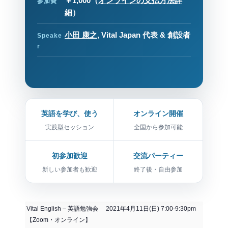
￥1,000
（
オンラインの支払方法詳
参加費
細
）
小田 康之
, Vital Japan 代表 & 創設者
Speake
r
英語を学び、使う
オンライン開催
実践型セッション
全国から参加可能
初参加歓迎
交流パーティー
新しい参加者も歓迎
終了後・自由参加
Vital English – 英語勉強会 2021年4月11日(日) 7:00-9:30pm
【Zoom・オンライン】