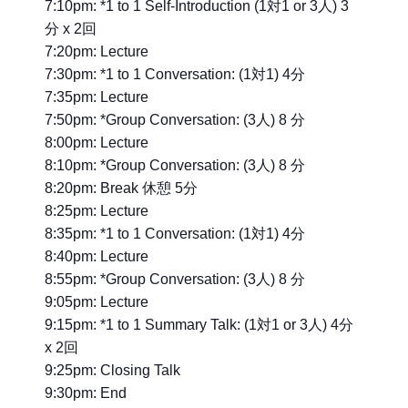
7:10pm: *1 to 1 Self-Introduction (1対1 or 3人) 3
分 x 2回
7:20pm: Lecture
7:30pm: *1 to 1 Conversation: (1対1) 4分
7:35pm: Lecture
7:50pm: *Group Conversation: (3人) 8 分
8:00pm: Lecture
8:10pm: *Group Conversation: (3人) 8 分
8:20pm: Break 休憩 5分
8:25pm: Lecture
8:35pm: *1 to 1 Conversation: (1対1) 4分
8:40pm: Lecture
8:55pm: *Group Conversation: (3人) 8 分
9:05pm: Lecture
9:15pm: *1 to 1 Summary Talk: (1対1 or 3人) 4分
x 2回
9:25pm: Closing Talk
9:30pm: End