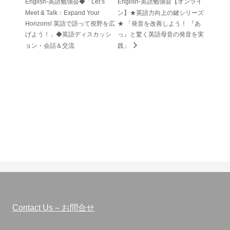
English-英語勉強会◆「Let’s
English-英語勉強会【オンライ
Meet & Talk：Expand Your
ン】★英語力向上の鍵シリーズ
Horizons! 英語で語って視野を広
★ 「発音を改善しよう！ 『あ
げよう！」◆英語ディスカッシ
っ』と驚く英語母音の発音を実
ョン・会話＆交流
践」
Contact Us – お問合せ