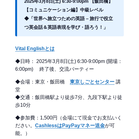
2025年3月8日(土) 6:30-9:00pm 【飯田橋】
【コミュニケーション編】中級レベル
◆「世界へ旅立つための英語 – 旅行で役立
つ英会話＆英語表現を学び・語ろう！」
Vital Englishとは
◆日時： 2025年3月8日(土) 6:30-9:00pm (開場：
6:00pm) 終了後、交流パーティー
◆会場：東京・飯田橋
東京しごとセンター
講
堂
◆交通：飯田橋駅より徒歩7分、九段下駅より徒
歩10分
◆参加費：1,500円（会場にて現金でお支払いく
ださい。
CashlessはPayPayマネー送金
が可
能。）