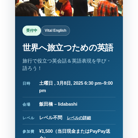
受付中
Vital English
世界へ旅立つための英語
旅行で役立つ英会話＆英語表現を学び・
語ろう！
土曜日 , 3月8日, 2025 6:30 pm–9:00
日時
pm
飯田橋 – Iidabashi
会場
レベル不問
レベルの詳細
レベル
¥1,500
（当日現金またはPayPay送
参加費