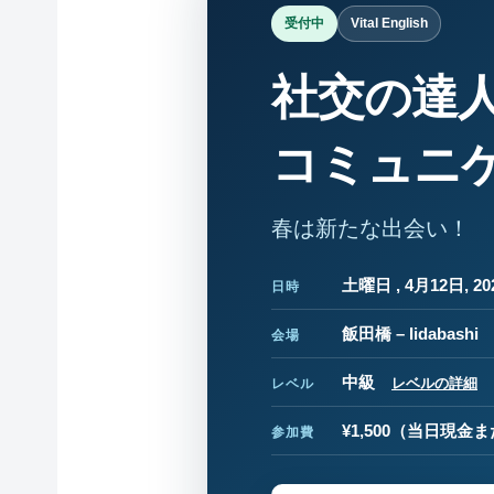
受付中
Vital English
社交の達
コミュニ
春は新たな出会い！
土曜日 , 4月12日, 202
日時
飯田橋 – Iidabashi
会場
中級
レベルの詳細
レベル
¥1,500
（当日現金また
参加費