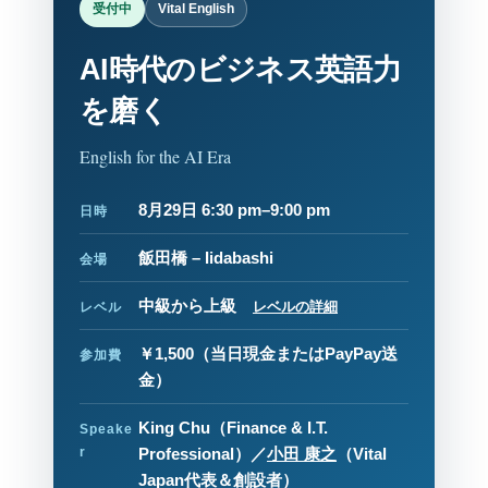
受付中
Vital English
AI時代のビジネス英語力
を磨く
English for the AI Era
8月29日 6:30 pm–9:00 pm
日時
飯田橋 – Iidabashi
会場
中級から上級
レベルの詳細
レベル
￥1,500
（当日現金またはPayPay送
参加費
金）
King Chu（Finance & I.T.
Speake
r
Professional）／
小田 康之
（Vital
Japan代表＆創設者）