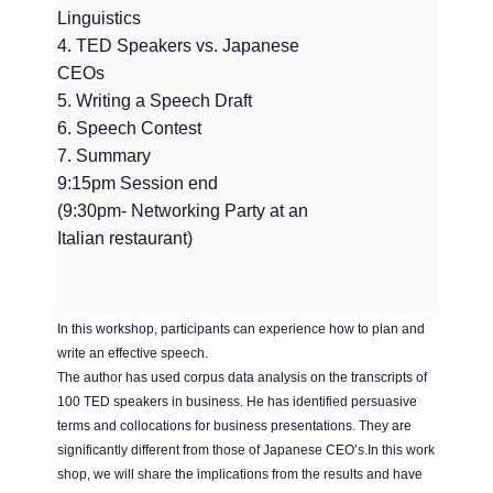
Linguistics
4. TED Speakers vs. Japanese
CEOs
5. Writing a Speech Draft
6. Speech Contest
7. Summary
9:15pm Session end
(9:30pm- Networking Party at an
Italian restaurant)
In this workshop, participants can experience how to plan and
write an effective speech.
The author has used corpus data analysis on the transcripts of
100 TED speakers in business. He has identified persuasive
terms and collocations for business presentations. They are
significantly different from those of Japanese CEO’s.In this work
shop, we will share the implications from the results and have