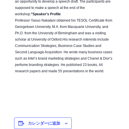
an opportunity to develop a speech draft. The participants are
supposed to make a speech at the end of the
workshop.
*Speaker’s Profile
Professor Yasuo Nakatani obtained his TESOL Certificate from
Georgetown University, M.A. from Macquarie University, and
Ph.D. from the University of Birmingham and was a visiting
scholar at University of Oxford.His research interests include
Communication Strategies, Business Case Studies and
Second Language Acquisition. He wrote many business cases
such as Intel’s brand marketing strategies and Chanel & Dior’s
perfume branding strategies. He published 23 books, 44
research papers and made 55 presentations in the world.
カレンダーに追加