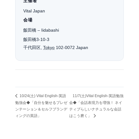
主催者
Vital Japan
会場
飯田橋 – Iidabashi
飯田橋3-10-3
千代田区
,
Tokyo
102-0072
Japan
10/24(土) Vital English-英語
11/7(土)Vital English-英語勉強
勉強会◆「自分を魅せるプレゼ
会◆「会話表現力を増強！ ネイ
ンテーション＆セルフブランデ
ティブらしいナチュラルな会話
ィングの英語」
はこう磨く」