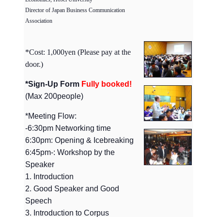
Director of Japan Business Communication
Association
*Cost: 1,000yen (Please pay at the
door.)
*Sign-Up Form
Fully booked!
(Max 200people)
*Meeting Flow:
-6:30pm Networking time
6:30pm: Opening & Icebreaking
6:45pm-: Workshop by the
Speaker
1. Introduction
2. Good Speaker and Good
Speech
3. Introduction to Corpus