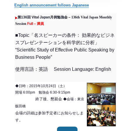
English announcement follows Japanese
第136回 Vital Japan月例勉強会 –
136th Vital Japan Monthly
Session
Full – 満員
■Topic「名スピーカーの条件： 効果的なビジネ
スプレゼンテーションを科学的に分析」
“Scientific Study of Effective Public Speaking by
Business People”
使用言語：英語 Session Language: English
◆日時：2015年10月24日（土）
開場 6:00pm 勉強会 6:30-9:15pm
終了後、懇親会
◆会場：東京
飯田橋
会場の詳細は参加予定者にお知らせしま
す。