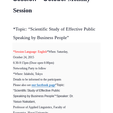
Session
*Topic: “Scientific Study of Effective Public
Speaking by Business People”
*Session Language: English
*When: Saturday,
October 24, 2015
6:30-9:15pm (Door open 6:00pm)
Networking Party to follow
*Where: Iidabshi, Tokyo
Details to be informed to the participants
Please also see
our facebook page
*Topic:
“Scientific Study of Effective Public
Speaking by Business People”*Speaker: Dr.
Yasuo Nakatani,
Professor of Applied Linguistics, Faculty of
Economics, Hosei University