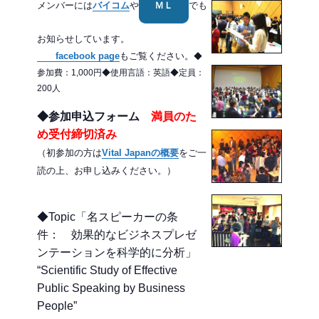
メンバーには
バイコム
や
ＭＬ
でも
お知らせしています。
facebook page
もご覧ください。
◆
参加費：1,000円◆使用言語：英語◆定員：
200人
◆参加申込フォーム
満員のた
め受付締切済み
（初参加の方は
Vital Japanの概要
をご一
読の上、お申し込みください。）
◆Topic「名スピーカーの条
件： 効果的なビジネスプレゼ
ンテーションを科学的に分析」
“Scientific Study of Effective
Public Speaking by Business
People”